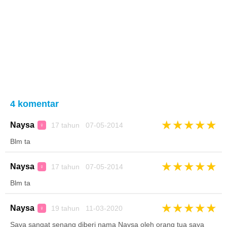
4 komentar
★
★
★
★
★
Naysa
17 tahun 07-05-2014
♀
Blm ta
★
★
★
★
★
Naysa
17 tahun 07-05-2014
♀
Blm ta
★
★
★
★
★
Naysa
19 tahun 11-03-2020
♀
Saya sangat senang diberi nama Naysa oleh orang tua saya