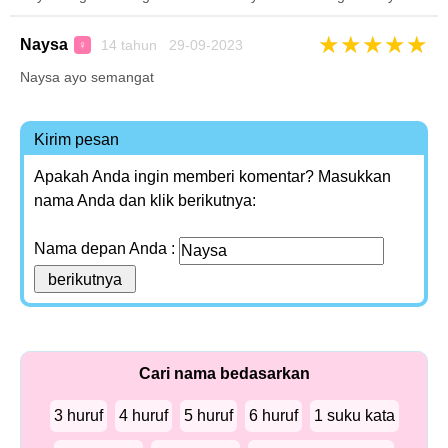
★
★
★
★
★
Naysa
14 tahun 29-09-2023
♀
Naysa ayo semangat
Kirim pesan
Apakah Anda ingin memberi komentar? Masukkan
nama Anda dan klik berikutnya:
Nama depan Anda :
Cari nama bedasarkan
3 huruf
4 huruf
5 huruf
6 huruf
1 suku kata