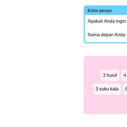
Kirim pesan
Apakah Anda ingin
Nama depan Anda 
3 huruf
4
3 suku kata