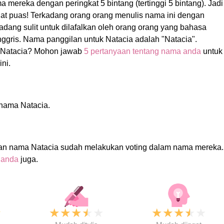
a mereka dengan peringkat 5 bintang (tertinggi 5 bintang). Jadi
gat puas! Terkadang orang orang menulis nama ini dengan
kadang sulit untuk dilafalkan oleh orang orang yang bahasa
ggris. Nama panggilan untuk Natacia adalah "Natacia".
Natacia? Mohon jawab
5 pertanyaan tentang nama anda
untuk
ni.
 nama Natacia.
an nama Natacia sudah melakukan voting dalam nama mereka.
 anda
juga.
★
★
★
★
★
★
★
★
★
★
★