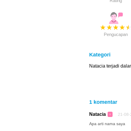
Rating
★
★
★
★
Pengucapan
Kategori
Natacia terjadi dala
1 komentar
Natacia
21-08-
♀
Apa arti nama saya