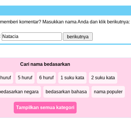
 memberi komentar? Masukkan nama Anda dan klik berikutnya:
:
Cari nama bedasarkan
 huruf
5 huruf
6 huruf
1 suku kata
2 suku kata
bedasarkan negara
bedasarkan bahasa
nama populer
Tampilkan semua kategori