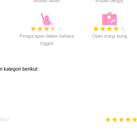
Mudah ditulis
Mudah diingat
★
★
★
★
★
★
★
★
★
★
★
Pengucapan dalam bahasa
Opini orang asing
Inggris
m kategori berikut:
★
★
★
★
2017