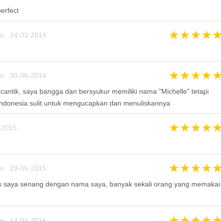
erfect
★
★
★
★
un 24-01-2014
★
★
★
★
un 30-06-2014
antik, saya bangga dan bersyukur memiliki nama "Michelle" tetapi
Indonesia sulit untuk mengucapkan dan menuliskannya
★
★
★
★
2015
★
★
★
★
un 29-05-2015
s saya senang dengan nama saya, banyak sekali orang yang memakai
★
★
★
★
un 14-04-2016