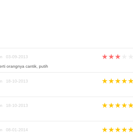
★
★
★
★
un 03-09-2013
ti orangnya cantik, putih
★
★
★
★
un 18-10-2013
★
★
★
★
un 18-10-2013
★
★
★
★
un 08-01-2014