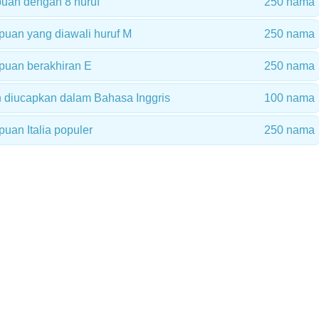
uan dengan 8 huruf
250 nama
uan yang diawali huruf M
250 nama
uan berakhiran E
250 nama
diucapkan dalam Bahasa Inggris
100 nama
an Italia populer
250 nama