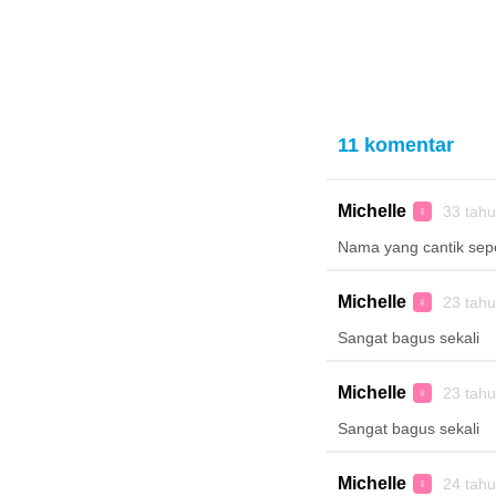
11 komentar
Michelle
33 tah
♀
Nama yang cantik seper
Michelle
23 tah
♀
Sangat bagus sekali
Michelle
23 tah
♀
Sangat bagus sekali
Michelle
24 tah
♀