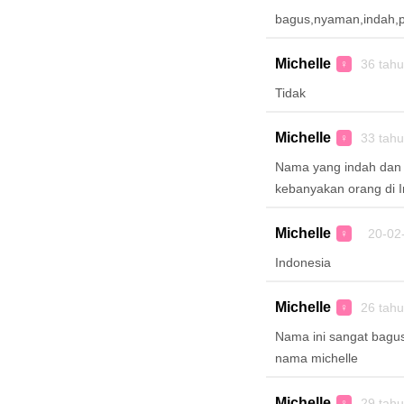
bagus,nyaman,indah,p
Michelle
36 tah
♀
Tidak
Michelle
33 tah
♀
Nama yang indah dan c
kebanyakan orang di 
Michelle
20-02-
♀
Indonesia
Michelle
26 tah
♀
Nama ini sangat bagu
nama michelle
Michelle
29 tah
♀