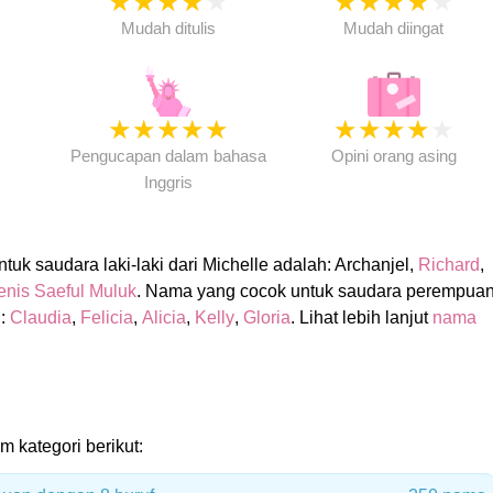
★
★
★
★
★
★
★
★
★
★
★
Mudah ditulis
Mudah diingat
★
★
★
★
★
★
★
★
★
★
★
Pengucapan dalam bahasa
Opini orang asing
Inggris
uk saudara laki-laki dari Michelle adalah: Archanjel,
Richard
,
nis Saeful Muluk
. Nama yang cocok untuk saudara perempua
h:
Claudia
,
Felicia
,
Alicia
,
Kelly
,
Gloria
. Lihat lebih lanjut
nama
m kategori berikut: