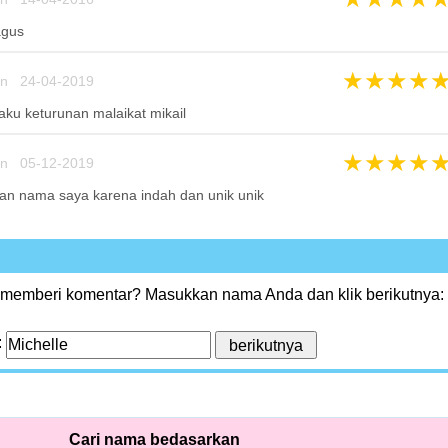
agus
★
★
★
★
un 24-04-2019
aku keturunan malaikat mikail
★
★
★
★
un 05-12-2019
an nama saya karena indah dan unik unik
 memberi komentar? Masukkan nama Anda dan klik berikutnya:
:
Cari nama bedasarkan