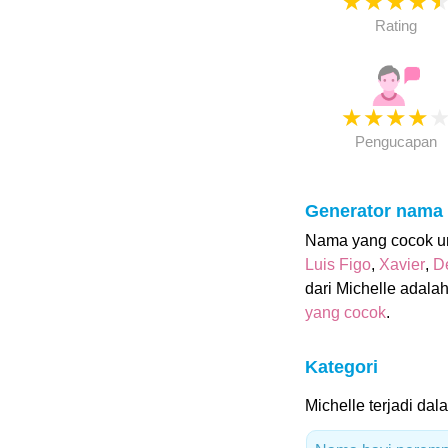
★
★
★
★
Rating
★
★
★
★
Pengucapan
Generator nama
Nama yang cocok unt
Luis Figo
,
Xavier
,
De
dari Michelle adala
yang cocok
.
Kategori
Michelle terjadi dala