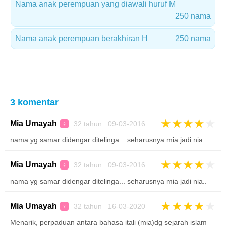
Nama anak perempuan yang diawali huruf M
250 nama
Nama anak perempuan berakhiran H
250 nama
3 komentar
★
★
★
★
★
Mia Umayah
32 tahun 09-03-2016
♀
nama yg samar didengar ditelinga... seharusnya mia jadi nia..
★
★
★
★
★
Mia Umayah
32 tahun 09-03-2016
♀
nama yg samar didengar ditelinga... seharusnya mia jadi nia..
★
★
★
★
★
Mia Umayah
32 tahun 16-03-2020
♀
Menarik, perpaduan antara bahasa itali (mia)dg sejarah islam