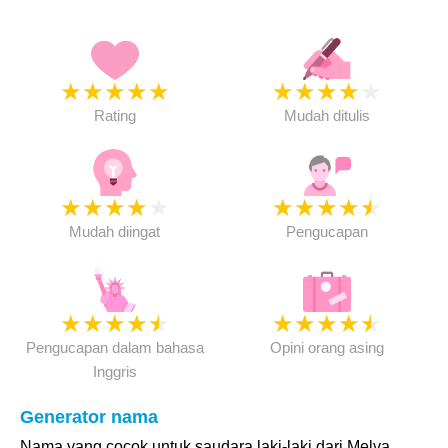
★
★
★
★
★
★
★
★
★
★
Rating
Mudah ditulis
★
★
★
★
★
★
★
★
★
★
Mudah diingat
Pengucapan
★
★
★
★
★
★
★
★
★
★
Pengucapan dalam bahasa
Opini orang asing
Inggris
Generator nama
Nama yang cocok untuk saudara laki-laki dari Melva