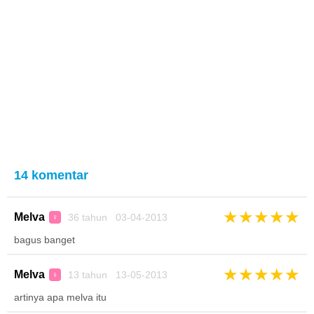
14 komentar
★
★
★
★
★
Melva
36 tahun 03-04-2013
♀
bagus banget
★
★
★
★
★
Melva
13 tahun 13-05-2013
♀
artinya apa melva itu