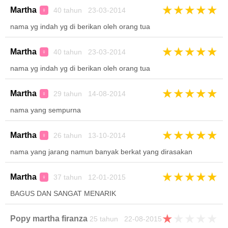
★
★
★
★
★
Martha
40 tahun 23-03-2014
♀
nama yg indah yg di berikan oleh orang tua
★
★
★
★
★
Martha
40 tahun 23-03-2014
♀
nama yg indah yg di berikan oleh orang tua
★
★
★
★
★
Martha
29 tahun 14-08-2014
♀
nama yang sempurna
★
★
★
★
★
Martha
26 tahun 13-10-2014
♀
nama yang jarang namun banyak berkat yang dirasakan
★
★
★
★
★
Martha
37 tahun 12-01-2015
♀
BAGUS DAN SANGAT MENARIK
★
★
★
★
★
Popy martha firanza
25 tahun 22-08-2015