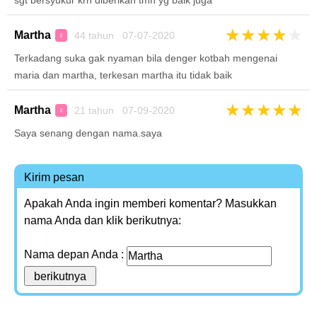
sgt bersyukur krn diberikan tmn yg baik juga
★
★
★
★
★
Martha
44 tahun 07-07-2020
♀
Terkadang suka gak nyaman bila denger kotbah mengenai
maria dan martha, terkesan martha itu tidak baik
★
★
★
★
★
Martha
21 tahun 07-09-2020
♀
Saya senang dengan nama.saya
Kirim pesan
Apakah Anda ingin memberi komentar? Masukkan
nama Anda dan klik berikutnya:
Nama depan Anda :