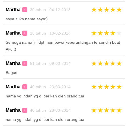
★
★
★
★
★
Martha
30 tahun 04-12-2013
♀
saya suka nama saya:)
★
★
★
★
★
Martha
26 tahun 18-02-2014
♀
Semoga nama ini dpt membawa keberuntungan tersendiri buat
Aku :)
★
★
★
★
★
Martha
51 tahun 09-03-2014
♀
Bagus
★
★
★
★
★
Martha
40 tahun 23-03-2014
♀
nama yg indah yg di berikan oleh orang tua
★
★
★
★
★
Martha
40 tahun 23-03-2014
♀
nama yg indah yg di berikan oleh orang tua