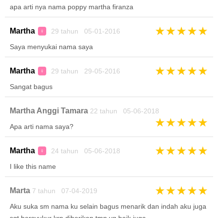
apa arti nya nama poppy martha firanza
★
★
★
★
★
Martha
29 tahun 05-01-2016
♀
Saya menyukai nama saya
★
★
★
★
★
Martha
29 tahun 29-05-2016
♀
Sangat bagus
Martha Anggi Tamara
22 tahun 05-06-2018
★
★
★
★
★
Apa arti nama saya?
★
★
★
★
★
Martha
24 tahun 05-06-2018
♀
I like this name
★
★
★
★
★
Marta
7 tahun 07-04-2019
Aku suka sm nama ku selain bagus menarik dan indah aku juga