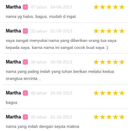
★
★
★
★
★
Martha
47 tahun 04-06-2013
♀
nama yg halus, bagus, mudah d ingat
★
★
★
★
★
Martha
31 tahun 01-08-2013
♀
saya sangat menyukai nama yang diberikan orang tua saya
kepada saya. karna nama ini sangat cocok buat saya :)
★
★
★
★
★
Martha
30 tahun 06-08-2013
♀
nama yang paling indah yang tuhan berikan melalui kedua
orangtua tercinta ..
★
★
★
★
★
Martha
40 tahun 20-09-2013
♀
bagus
★
★
★
★
★
Martha
32 tahun 01-10-2013
♀
nama yang indah dengan sejuta makna