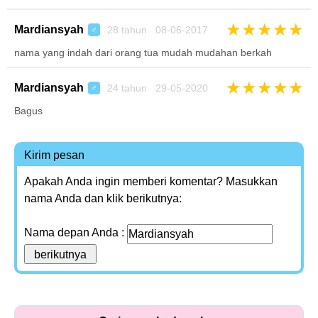
★
★
★
★
★
Mardiansyah
28 tahun 08-06-2017
♂
nama yang indah dari orang tua mudah mudahan berkah
★
★
★
★
★
Mardiansyah
24 tahun 29-05-2020
♂
Bagus
Kirim pesan
Apakah Anda ingin memberi komentar? Masukkan
nama Anda dan klik berikutnya:
Nama depan Anda :