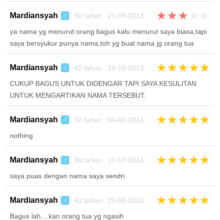
★
★
★
★
★
Mardiansyah
30 tahun 23-09-2013
♂
ya nama yg menurut orang bagus kalu menurut saya biasa,tapi
saya bersyukur punya nama,toh yg buat nama jg orang tua
★
★
★
★
★
Mardiansyah
42 tahun 18-10-2013
♂
CUKUP BAGUS UNTUK DIDENGAR TAPI SAYA KESULITAN
UNTUK MENGARTIKAN NAMA TERSEBUT.
★
★
★
★
★
Mardiansyah
32 tahun 04-02-2014
♂
nothing
★
★
★
★
★
Mardiansyah
30 tahun 10-12-2014
♂
saya puas dengan nama saya sendri
★
★
★
★
★
Mardiansyah
41 tahun 29-08-2015
♂
Bagus lah....kan orang tua yg ngasih