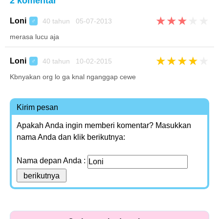
2 komentar
★
★
★
★
★
Loni
40 tahun 05-07-2013
♂
merasa lucu aja
★
★
★
★
★
Loni
40 tahun 10-02-2015
♂
Kbnyakan org lo ga knal nganggap cewe
Kirim pesan
Apakah Anda ingin memberi komentar? Masukkan
nama Anda dan klik berikutnya:
Nama depan Anda :