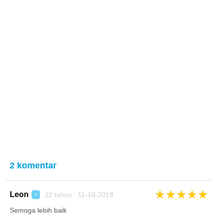
2 komentar
★
★
★
★
★
Leon
22 tahun 11-10-2019
♂
Semoga lebih baik