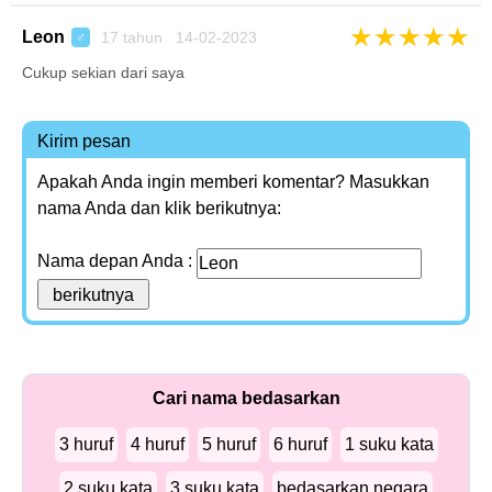
★
★
★
★
★
Leon
17 tahun 14-02-2023
♂
Cukup sekian dari saya
Kirim pesan
Apakah Anda ingin memberi komentar? Masukkan
nama Anda dan klik berikutnya:
Nama depan Anda :
Cari nama bedasarkan
3 huruf
4 huruf
5 huruf
6 huruf
1 suku kata
2 suku kata
3 suku kata
bedasarkan negara