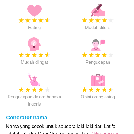
★
★
★
★
★
★
★
★
★
★
Rating
Mudah ditulis
★
★
★
★
★
★
★
★
★
★
Mudah diingat
Pengucapan
★
★
★
★
★
★
★
★
★
★
Pengucapan dalam bahasa
Opini orang asing
Inggris
Generator nama
Nama yang cocok untuk saudara laki-laki dari Latifa
adalah: Zacky, Dani Nur Setiawan, Tdk,
Niko
,
Fauzan
.