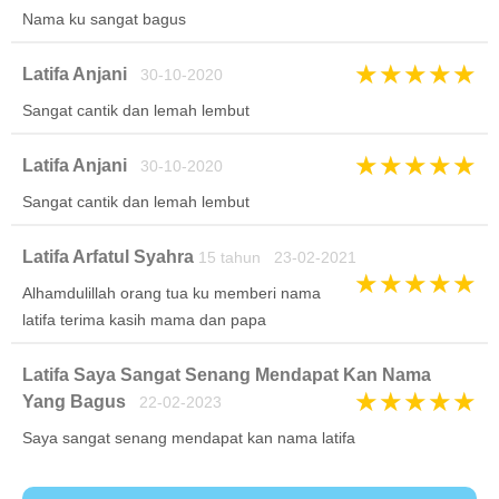
Nama ku sangat bagus
★
★
★
★
★
Latifa Anjani
30-10-2020
Sangat cantik dan lemah lembut
★
★
★
★
★
Latifa Anjani
30-10-2020
Sangat cantik dan lemah lembut
Latifa Arfatul Syahra
15 tahun 23-02-2021
★
★
★
★
★
Alhamdulillah orang tua ku memberi nama
latifa terima kasih mama dan papa
Latifa Saya Sangat Senang Mendapat Kan Nama
★
★
★
★
★
Yang Bagus
22-02-2023
Saya sangat senang mendapat kan nama latifa