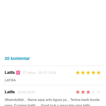
20 komentar
★
★
★
★
★
Latifa
27 tahun 05-07-2014
♀
LATIFA
★
★
★
★
★
Latifa
20-02-2015
Alhamdulilah... Nama saya artix bguss ya... Terima kasih bunda
papa :D sneng bgtttt..... Good luck y smua tmn nma latifa...