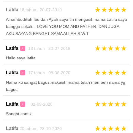
★
★
★
★
★
Latifa
18 tahun 20-07-2019
Alhambudillah Ibu dan Ayah saya tlh mengasih nama Latifa saya
bangga sekali. I LOVE YOU MOM AND FATHER. DAN JUGA
AKU SAYANG BANGET SAMA ALLAH S.W.T
★
★
★
★
★
Latifa
18 tahun 20-07-2019
♀
Hallo saya latifa
★
★
★
★
★
Latifa
17 tahun 09-06-2020
♀
Nama ku sangat bagus,makasih mama telah memberi nama yg
bagus
★
★
★
★
★
Latifa
02-09-2020
♀
Sangat cantik
★
★
★
★
★
Latifa
20 tahun 23-10-2020