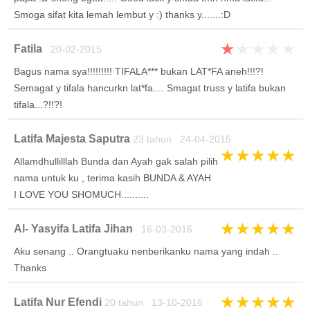
Smoga sifat kita lemah lembut y :) thanks y.......:D
★
★
★
★
★
Fatila
20-02-2015
Bagus nama sya!!!!!!!!! TIFALA*** bukan LAT*FA aneh!!!?!
Semagat y tifala hancurkn lat*fa.... Smagat truss y latifa bukan
tifala...?!!?!
Latifa Majesta Saputra
23 tahun 24-04-2015
★
★
★
★
★
Allamdhullilllah Bunda dan Ayah gak salah pilih
nama untuk ku , terima kasih BUNDA & AYAH
I LOVE YOU SHOMUCH..........
★
★
★
★
★
Al- Yasyifa Latifa Jihan
16-03-2016
Aku senang .. Orangtuaku nenberikanku nama yang indah ..
Thanks
★
★
★
★
★
Latifa Nur Efendi
20 tahun 13-10-2016