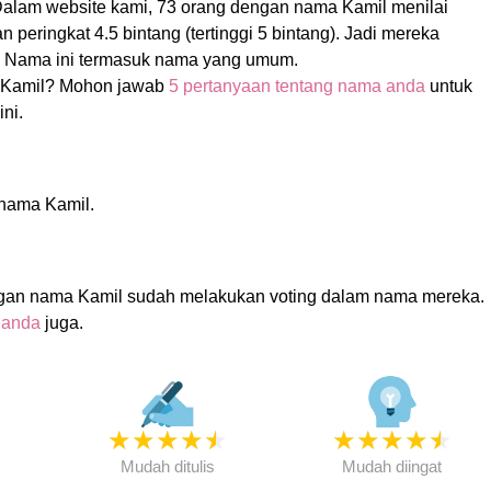
 Dalam website kami, 73 orang dengan nama Kamil menilai
peringkat 4.5 bintang (tertinggi 5 bintang). Jadi mereka
s! Nama ini termasuk nama yang umum.
 Kamil? Mohon jawab
5 pertanyaan tentang nama anda
untuk
ni.
 nama Kamil.
gan nama Kamil sudah melakukan voting dalam nama mereka.
 anda
juga.
★
★
★
★
★
★
★
★
★
★
★
Mudah ditulis
Mudah diingat