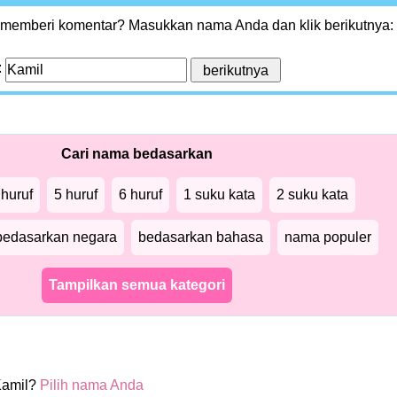
 memberi komentar? Masukkan nama Anda dan klik berikutnya:
:
Cari nama bedasarkan
 huruf
5 huruf
6 huruf
1 suku kata
2 suku kata
bedasarkan negara
bedasarkan bahasa
nama populer
Tampilkan semua kategori
Kamil?
Pilih nama Anda