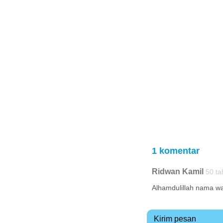
1 komentar
Ridwan Kamil
50 ta
Alhamdulillah nama wa
Kirim pesan