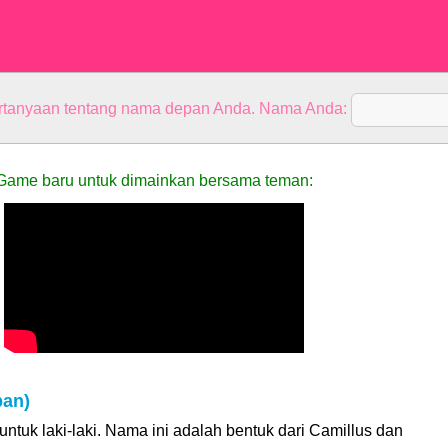
rtanyaan tentang nama depan Anda. Nama Anda:
Game baru untuk dimainkan bersama teman:
pan)
ntuk laki-laki. Nama ini adalah bentuk dari Camillus dan