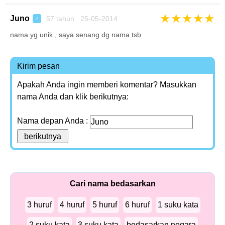
★
★
★
★
★
Juno
57 tahun 25-05-2014
♂
nama yg unik , saya senang dg nama tsb
Kirim pesan
Apakah Anda ingin memberi komentar? Masukkan
nama Anda dan klik berikutnya:
Nama depan Anda :
Cari nama bedasarkan
3 huruf
4 huruf
5 huruf
6 huruf
1 suku kata
2 suku kata
3 suku kata
bedasarkan negara