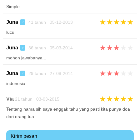
Simple
★
★
★
★
★
Juna
41 tahun 05-12-2013
♂
lucu
★
★
★
★
★
Juna
36 tahun 05-03-2014
♂
mohon jawabanya...
★
★
★
★
★
Juna
29 tahun 27-08-2014
♂
indonesia
★
★
★
★
★
Via
21 tahun 03-03-2015
Tentang nama sih saya enggak tahu yang pasti kita punya doa
dari orang tua
Kirim pesan