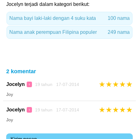
Jocelyn terjadi dalam kategori berikut:
Nama bayi laki-laki dengan 4 suku kata
100 nama
Nama anak perempuan Filipina populer
249 nama
2 komentar
★
★
★
★
★
Jocelyn
19 tahun 17-07-2014
♀
Joy
★
★
★
★
★
Jocelyn
19 tahun 17-07-2014
♀
Joy