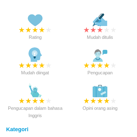
★
★
★
★
★
★
★
★
★
★
Rating
Mudah ditulis
★
★
★
★
★
★
★
★
★
★
Mudah diingat
Pengucapan
★
★
★
★
★
★
★
★
★
★
Pengucapan dalam bahasa
Opini orang asing
Inggris
Kategori