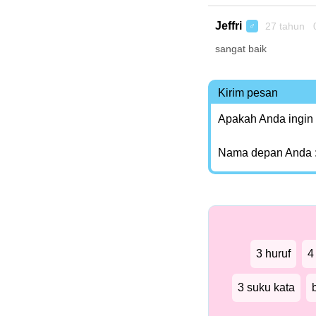
Jeffri
27 tahun 
♂
sangat baik
Kirim pesan
Apakah Anda ingin
Nama depan Anda 
3 huruf
4
3 suku kata