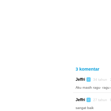
3 komentar
Jeffri
34 tahun 
♂
Aku masih ragu- ragu
Jeffri
27 tahun 
♂
sangat baik