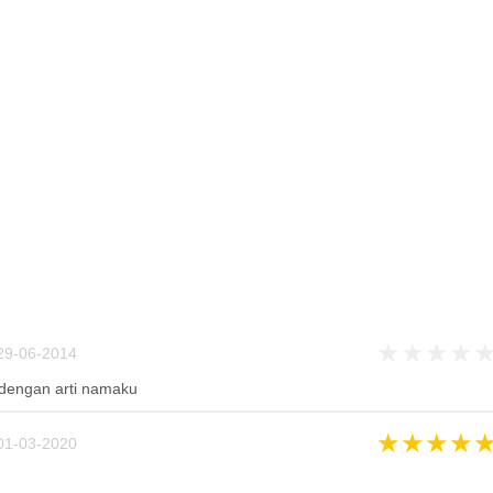
★
★
★
★
29-06-2014
 dengan arti namaku
★
★
★
★
01-03-2020