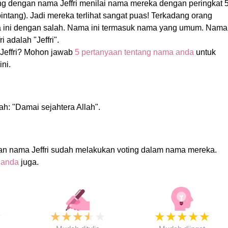
ng dengan nama Jeffri menilai nama mereka dengan peringkat 
 bintang). Jadi mereka terlihat sangat puas! Terkadang orang
 ini dengan salah. Nama ini termasuk nama yang umum. Nama
i adalah "Jeffri".
Jeffri? Mohon jawab
5 pertanyaan tentang nama anda
untuk
ni.
lah: "Damai sejahtera Allah".
an nama Jeffri sudah melakukan voting dalam nama mereka.
 anda
juga.
★
★
★
★
★
★
★
★
★
★
★