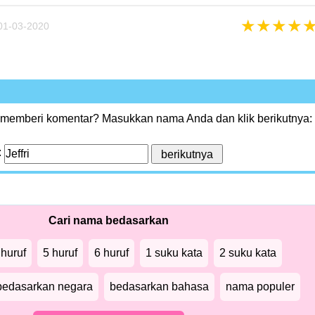
★
★
★
★
01-03-2020
 memberi komentar? Masukkan nama Anda dan klik berikutnya:
:
Cari nama bedasarkan
 huruf
5 huruf
6 huruf
1 suku kata
2 suku kata
bedasarkan negara
bedasarkan bahasa
nama populer