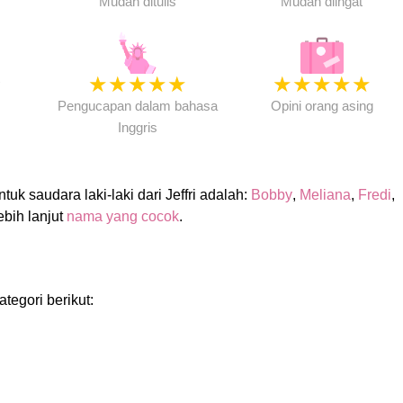
Mudah ditulis
Mudah diingat
★
★
★
★
★
★
★
★
★
★
★
Pengucapan dalam bahasa
Opini orang asing
Inggris
k saudara laki-laki dari Jeffri adalah:
Bobby
,
Meliana
,
Fredi
,
lebih lanjut
nama yang cocok
.
ategori berikut: