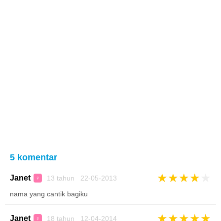
5 komentar
★
★
★
★
★
Janet
13 tahun 22-05-2013
♀
nama yang cantik bagiku
★
★
★
★
★
Janet
18 tahun 12-04-2014
♀