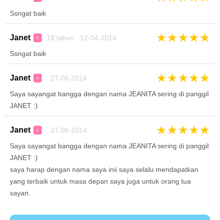
Ssngat baik
★
★
★
★
★
Janet
18 tahun 12-04-2014
♀
Ssngat baik
★
★
★
★
★
Janet
27-06-2014
♀
Saya sayangat bangga dengan nama JEANITA sering di panggil
JANET :)
★
★
★
★
★
Janet
27-06-2014
♀
Saya sayangat bangga dengan nama JEANITA sering di panggil
JANET :)
saya harap dengan nama saya inii saya selalu mendapatkan
yang terbaik untuk masa depan saya juga untuk orang tua
sayan.