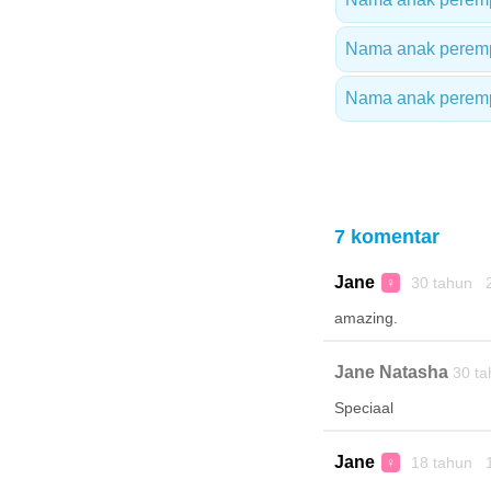
Nama anak perempu
Nama anak perempu
7 komentar
Jane
30 tahun 2
♀
amazing.
Jane Natasha
30 ta
Speciaal
Jane
18 tahun 1
♀