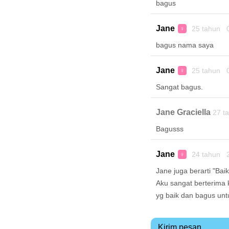
bagus
Jane
25 tahun 0
♀
bagus nama saya
Jane
25 tahun 0
♀
Sangat bagus.
Jane Graciella
27 t
Bagusss
Jane
24 tahun 2
♀
Jane juga berarti "Baik
Aku sangat berterima
yg baik dan bagus unt
Kirim pesan