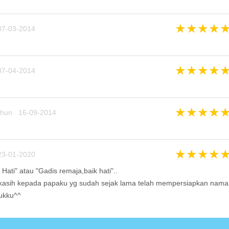
★
★
★
★
7-03-2014
★
★
★
★
7-04-2014
★
★
★
★
ahun 16-09-2014
★
★
★
★
3-01-2020
 Hati" atau "Gadis remaja,baik hati"..
 kasih kepada papaku yg sudah sejak lama telah mempersiapkan nama
ukku^^