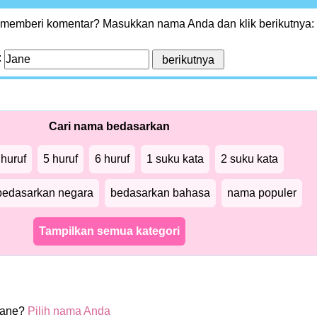
 memberi komentar? Masukkan nama Anda dan klik berikutnya:
:
Cari nama bedasarkan
 huruf
5 huruf
6 huruf
1 suku kata
2 suku kata
bedasarkan negara
bedasarkan bahasa
nama populer
Tampilkan semua kategori
Jane?
Pilih nama Anda