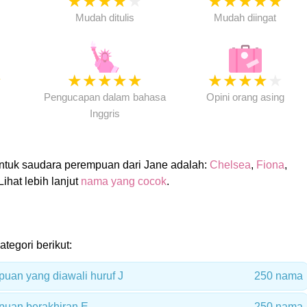
★
★
★
★
★
★
★
★
★
★
★
Mudah ditulis
Mudah diingat
★
★
★
★
★
★
★
★
★
★
★
Pengucapan dalam bahasa
Opini orang asing
Inggris
tuk saudara perempuan dari Jane adalah:
Chelsea
,
Fiona
,
 Lihat lebih lanjut
nama yang cocok
.
ategori berikut:
an yang diawali huruf J
250 nama
uan berakhiran E
250 nama