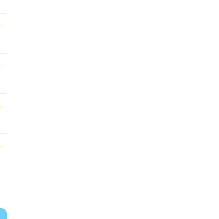
★
★
★
★