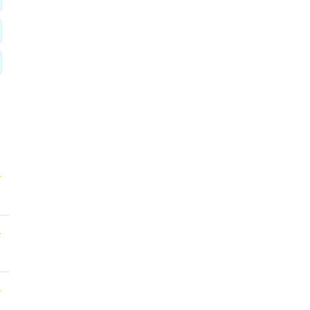
★
★
★