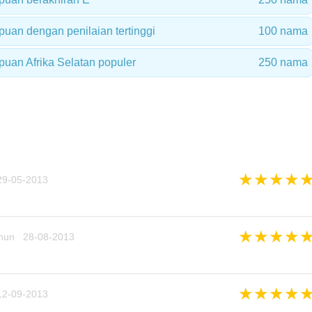
an dengan penilaian tertinggi
100 nama
an Afrika Selatan populer
250 nama
★
★
★
★
9-05-2013
★
★
★
★
hun 28-08-2013
★
★
★
★
2-09-2013