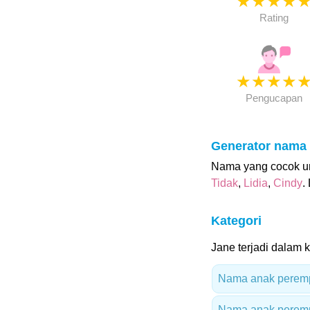
★
★
★
★
Rating
★
★
★
★
Pengucapan
Generator nama
Nama yang cocok un
Tidak
,
Lidia
,
Cindy
.
Kategori
Jane terjadi dalam k
Nama anak perempu
Nama anak peremp