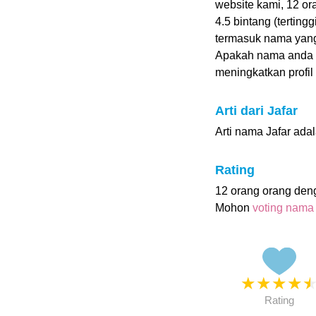
website kami, 12 o
4.5 bintang (terting
termasuk nama yang
Apakah nama anda 
meningkatkan profil i
Arti dari Jafar
Arti nama Jafar adala
Rating
12 orang orang den
Mohon
voting nama
★
★
★
★
Rating