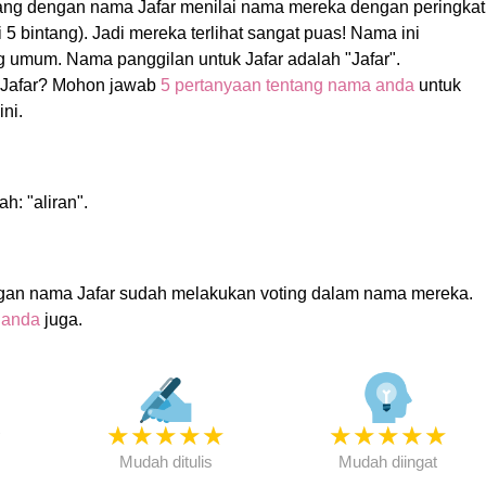
rang dengan nama Jafar menilai nama mereka dengan peringkat
gi 5 bintang). Jadi mereka terlihat sangat puas! Nama ini
 umum. Nama panggilan untuk Jafar adalah "Jafar".
Jafar? Mohon jawab
5 pertanyaan tentang nama anda
untuk
ni.
h: "aliran".
gan nama Jafar sudah melakukan voting dalam nama mereka.
 anda
juga.
★
★
★
★
★
★
★
★
★
★
★
Mudah ditulis
Mudah diingat