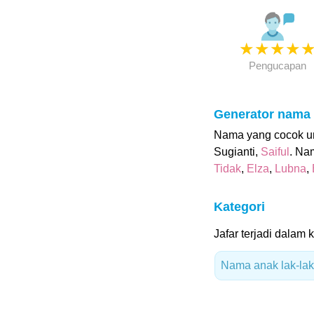
★
★
★
★
Pengucapan
Generator nama
Nama yang cocok unt
Sugianti,
Saiful
. Na
Tidak
,
Elza
,
Lubna
,
Kategori
Jafar terjadi dalam k
Nama anak lak-laki