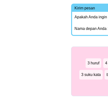
Kirim pesan
Apakah Anda ingin
Nama depan Anda 
3 huruf
4
3 suku kata