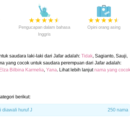
★
★
★
★
★
★
★
★
★
★
★
Pengucapan dalam bahasa
Opini orang asing
Inggris
uk saudara laki-laki dari Jafar adalah:
Tidak
, Sagianto, Sauji,
ma yang cocok untuk saudara perempuan dari Jafar adalah:
Elza Bilbina Karmelia
,
Yana
. Lihat lebih lanjut
nama yang coco
ategori berikut:
 diawali huruf J
250 nama