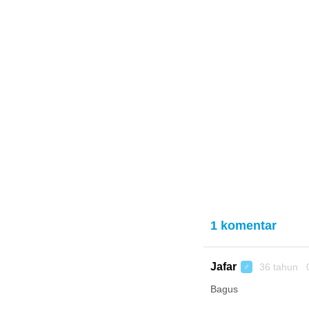
1 komentar
Jafar
36 tahun 
♂
Bagus