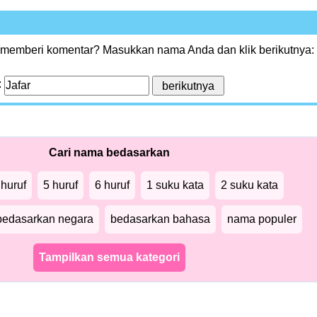
 memberi komentar? Masukkan nama Anda dan klik berikutnya:
:
Cari nama bedasarkan
 huruf
5 huruf
6 huruf
1 suku kata
2 suku kata
bedasarkan negara
bedasarkan bahasa
nama populer
Tampilkan semua kategori