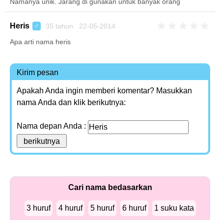
Namanya unik. Jarang di gunakan untuk banyak orang
★
★
★
★
★
Heris
35 tahun 22-05-2014
♂
Apa arti nama heris
Kirim pesan
Apakah Anda ingin memberi komentar? Masukkan
nama Anda dan klik berikutnya:
Nama depan Anda :
Cari nama bedasarkan
3 huruf
4 huruf
5 huruf
6 huruf
1 suku kata