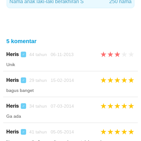
Nama anak laki-laki berakhiran S
250 nama
5 komentar
★
★
★
★
★
Heris
44 tahun 06-11-2013
♂
Unik
★
★
★
★
★
Heris
29 tahun 15-02-2014
♂
bagus banget
★
★
★
★
★
Heris
34 tahun 07-03-2014
♂
Ga ada
★
★
★
★
★
Heris
41 tahun 05-05-2014
♂