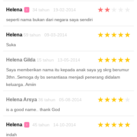
★
★
★
★
★
Helena
34 tahun 19-02-2014
♀
seperti nama bukan dari negara saya sendiri
★
★
★
★
★
Helena
59 tahun 09-03-2014
Suka
★
★
★
★
★
Helena Gilda
15 tahun 13-05-2014
Saya memberikan nama itu kepada anak saya yg skrg berumur
3thn..Semoga dy bs senantiasa menjadi penerang didalam
keluarga..Amiin
★
★
★
★
★
Helena Arsya
36 tahun 05-08-2014
is a good name.. thank God
★
★
★
★
★
Helena
45 tahun 14-10-2014
♀
indah