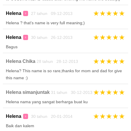
★
★
★
★
★
Helena
27 tahun 09-12-2013
♀
Helena ? that's name is very full meaning;)
★
★
★
★
★
Helena
30 tahun 26-12-2013
♀
Bagus
★
★
★
★
★
Helena Chika
28 tahun 28-12-2013
Helena? This name is so rare,thanks for mom and dad for give
this name :)
★
★
★
★
★
Helena simanjuntak
31 tahun 30-12-2013
Helena nama yang sangat berharga buat ku
★
★
★
★
★
Helena
30 tahun 20-01-2014
♀
Baik dan kalem