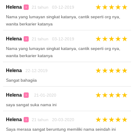
★
★
★
★
★
Helena
21 tahun 03-12-2019
♀
Nama yang lumayan singkat katanya, cantik seperti org nya,
wanita berkarier katanya
★
★
★
★
★
Helena
21 tahun 03-12-2019
♀
Nama yang lumayan singkat katanya, cantik seperti org nya,
wanita berkarier katanya
★
★
★
★
★
Helena
22-12-2019
Sangat bahagiia
★
★
★
★
★
Helena
21-01-2020
♀
saya sangat suka nama ini
★
★
★
★
★
Helena
21 tahun 20-03-2020
♀
Saya merasa sangat beruntung memiliki nama seindah ini