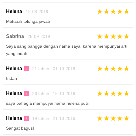
★
★
★
★
★
Helena
19-08-2019
Makasih tolonga jawab
★
★
★
★
★
Sabrina
25-09-2019
Saya sang bangga dengan nama saya, karena mempunyai arti
yang indah
★
★
★
★
★
Helena
21 tahun 01-10-2019
♀
Indah
★
★
★
★
★
Helena
26 tahun 15-10-2019
♀
saya bahagia mempuyai nama helena putri
★
★
★
★
★
Helena
19 tahun 21-10-2019
♀
Sangat bagus!