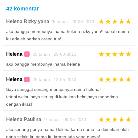
42 komentar
★
★
★
★
★
Helena Rizky yana
25 tahun 29-03-2013
aku bangga mempunyai nama helena rizky yana!! sebab nama
ku adalah berkah orang tua!!
★
★
★
★
★
Helena
25 tahun 29-03-2013
♀
aku bangga mempunyai nama helena
★
★
★
★
★
Helena
25 tahun 12-05-2013
♀
Saya sanggat senang mempunyai nama helena!
tetapi walau saya sering di kata kan helm,saya menerima
dengan iklas!
★
★
★
★
★
Helena Paulina
27 tahun 09-06-2013
aku senang punya nama Helena,karna nama itu diberikan oleh
papa.selain itu nama itu jarang ada yang punya!