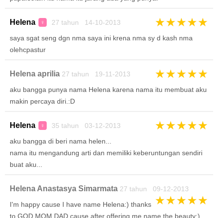
★
★
★
★
★
Helena
27 tahun 14-10-2013
♀
saya sgat seng dgn nma saya ini krena nma sy d kash nma
olehcpastur
★
★
★
★
★
Helena aprilia
27 tahun 19-11-2013
aku bangga punya nama Helena karena nama itu membuat aku
makin percaya diri.:D
★
★
★
★
★
Helena
35 tahun 03-12-2013
♀
aku bangga di beri nama helen...
nama itu mengandung arti dan memiliki keberuntungan sendiri
buat aku...
Helena Anastasya Simarmata
27 tahun 09-12-2013
★
★
★
★
★
I'm happy cause I have name Helena:) thanks
to GOD,MOM,DAD cause after offering me name the beauty;)