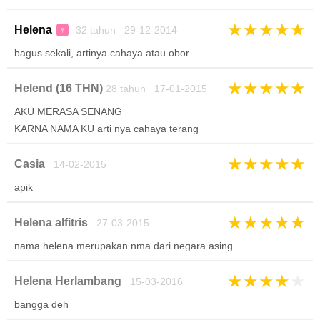
★
★
★
★
★
Helena
32 tahun 29-12-2014
♀
bagus sekali, artinya cahaya atau obor
★
★
★
★
★
Helend (16 THN)
28 tahun 17-01-2015
AKU MERASA SENANG
KARNA NAMA KU arti nya cahaya terang
★
★
★
★
★
Casia
14-02-2015
apik
★
★
★
★
★
Helena alfitris
27-03-2015
nama helena merupakan nma dari negara asing
★
★
★
★
★
Helena Herlambang
15-03-2016
bangga deh