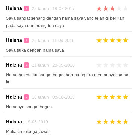
★
★
★
★
★
Helena
23 tahun 19-07-2017
♀
Saya sangat senang dengan nama saya yang telah di berikan
pada saya dari orang tua saya.
★
★
★
★
★
Helena
26 tahun 11-09-2018
♀
Saya suka dengan nama saya
★
★
★
★
★
Helena
21 tahun 28-09-2018
♀
Nama helena itu sangat bagus,beruntung jika mempunyai nama
itu
★
★
★
★
★
Helena
16 tahun 08-08-2019
♀
Namanya sangat bagus
★
★
★
★
★
Helena
19-08-2019
Makasih tolonga jawab