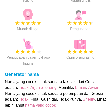
Rating
Mudah ditulis
★
★
★
★
★
★
★
★
★
★
Mudah diingat
Pengucapan
★
★
★
★
★
★
★
★
★
★
Pengucapan dalam bahasa
Opini orang asing
Inggris
Generator nama
Nama yang cocok untuk saudara laki-laki dari Gresia
adalah:
Tidak
,
Arjun Sitohang
, Memiliki,
Elman
,
Arwan
.
Nama yang cocok untuk saudara perempuan dari Gresia
adalah:
Tidak
, Final, Gusnidar, Tidak Punya,
Sherlly
. Lihat
lebih lanjut
nama yang cocok
.