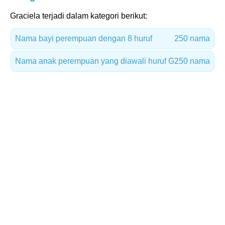
Graciela terjadi dalam kategori berikut:
Nama bayi perempuan dengan 8 huruf
250 nama
Nama anak perempuan yang diawali huruf G
250 nama