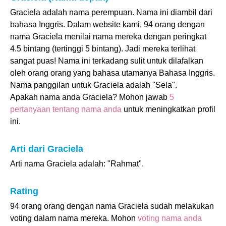
Graciela adalah nama perempuan. Nama ini diambil dari
bahasa Inggris. Dalam website kami, 94 orang dengan
nama Graciela menilai nama mereka dengan peringkat
4.5 bintang (tertinggi 5 bintang). Jadi mereka terlihat
sangat puas! Nama ini terkadang sulit untuk dilafalkan
oleh orang orang yang bahasa utamanya Bahasa Inggris.
Nama panggilan untuk Graciela adalah "Sela".
Apakah nama anda Graciela? Mohon jawab
5
pertanyaan tentang nama anda
untuk meningkatkan profil
ini.
Arti dari Graciela
Arti nama Graciela adalah: "Rahmat".
Rating
94 orang orang dengan nama Graciela sudah melakukan
voting dalam nama mereka. Mohon
voting nama anda