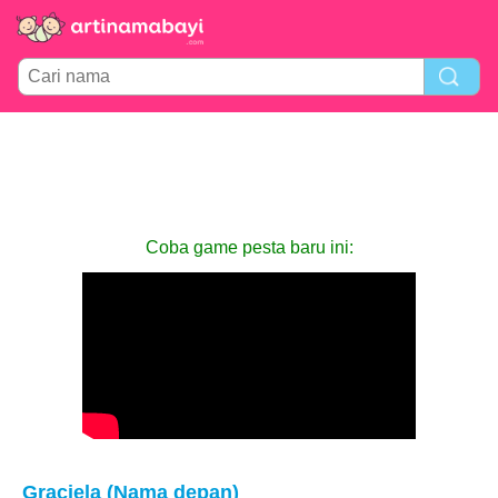
Coba game pesta baru ini:
Graciela (Nama depan)