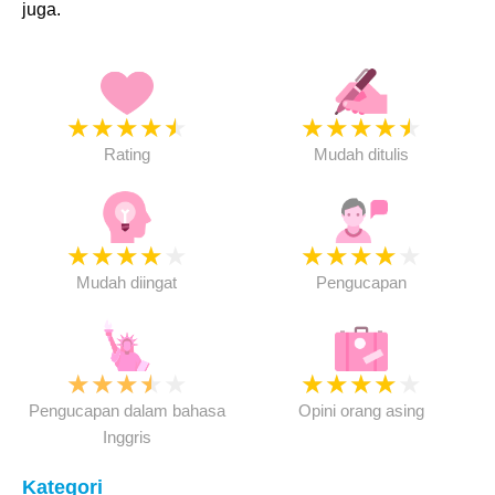
juga.
★
★
★
★
★
★
★
★
★
★
Rating
Mudah ditulis
★
★
★
★
★
★
★
★
★
★
Mudah diingat
Pengucapan
★
★
★
★
★
★
★
★
★
★
Pengucapan dalam bahasa
Opini orang asing
Inggris
Kategori