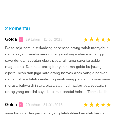
2 komentar
★
★
★
★
★
Golda
29 tahun 11-08-2013
♀
Biasa saja namun terkadang beberapa orang salah menyebut
nama saya , mereka sering menyebut saya atau memanggil
saya dengan sebutan olga , padahal nama saya itu golda
magdalena. Dan kata orang banyak nama golda itu jarang
dipergunkan dan juga kata orang banyak anak yang diberikan
nama golda adalah cenderung anak yang pandai , namun saya
merasa bahwa diri saya biasa saja , yah walau ada sebagian
orang yang menilai saya itu cukup pandai hehe... Terimakasih
★
★
★
★
★
Golda
29 tahun 31-01-2015
♀
saya bangga dengan nama yang telah diberikan oleh kedua