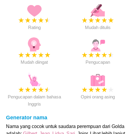
★
★
★
★
★
★
★
★
★
★
Rating
Mudah ditulis
★
★
★
★
★
★
★
★
★
★
Mudah diingat
Pengucapan
★
★
★
★
★
★
★
★
★
★
Pengucapan dalam bahasa
Opini orang asing
Inggris
Generator nama
Nama yang cocok untuk saudara perempuan dari Golda
adalah:
Gilbert
,
Jean
,
Lidya
,
Sari
, Jojor. Lihat lebih lanjut