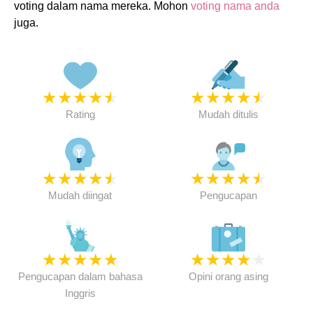
voting dalam nama mereka. Mohon
voting nama anda
juga.
★
★
★
★
★
★
★
★
★
★
Rating
Mudah ditulis
★
★
★
★
★
★
★
★
★
★
Mudah diingat
Pengucapan
★
★
★
★
★
★
★
★
★
★
Pengucapan dalam bahasa
Opini orang asing
Inggris