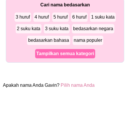
Cari nama bedasarkan
3 huruf
4 huruf
5 huruf
6 huruf
1 suku kata
2 suku kata
3 suku kata
bedasarkan negara
bedasarkan bahasa
nama populer
Tampilkan semua kategori
Apakah nama Anda Gavin?
Pilih nama Anda