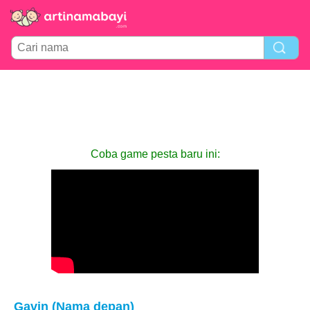
Coba game pesta baru ini:
Gavin (Nama depan)