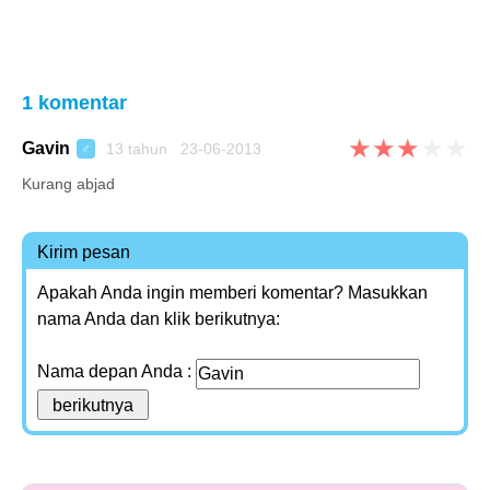
1 komentar
★
★
★
★
★
Gavin
13 tahun 23-06-2013
♂
Kurang abjad
Kirim pesan
Apakah Anda ingin memberi komentar? Masukkan
nama Anda dan klik berikutnya:
Nama depan Anda :