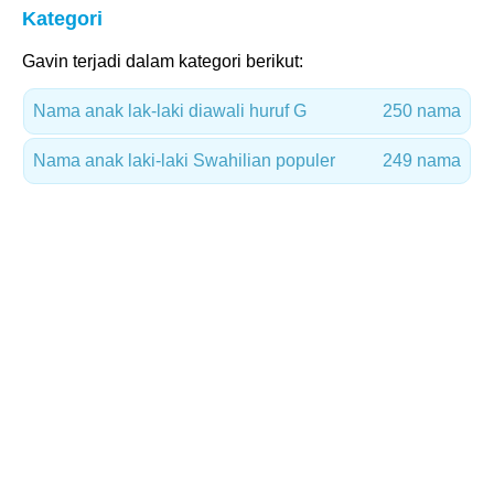
Kategori
Gavin terjadi dalam kategori berikut:
Nama anak lak-laki diawali huruf G
250 nama
Nama anak laki-laki Swahilian populer
249 nama