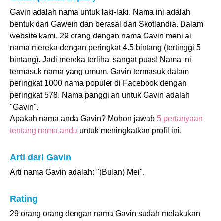
Gavin adalah nama untuk laki-laki. Nama ini adalah
bentuk dari Gawein dan berasal dari Skotlandia. Dalam
website kami, 29 orang dengan nama Gavin menilai
nama mereka dengan peringkat 4.5 bintang (tertinggi 5
bintang). Jadi mereka terlihat sangat puas! Nama ini
termasuk nama yang umum. Gavin termasuk dalam
peringkat 1000 nama populer di Facebook dengan
peringkat 578. Nama panggilan untuk Gavin adalah
"Gavin".
Apakah nama anda Gavin? Mohon jawab
5 pertanyaan
tentang nama anda
untuk meningkatkan profil ini.
Arti dari Gavin
Arti nama Gavin adalah: "(Bulan) Mei".
Rating
29 orang orang dengan nama Gavin sudah melakukan