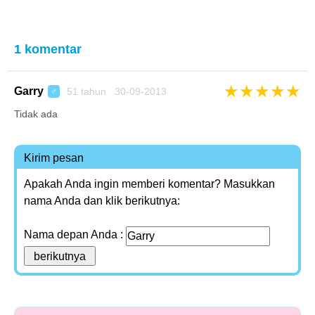
1 komentar
★
★
★
★
★
Garry
51 tahun 30-09-2013
♂
Tidak ada
Kirim pesan
Apakah Anda ingin memberi komentar? Masukkan
nama Anda dan klik berikutnya:
Nama depan Anda :