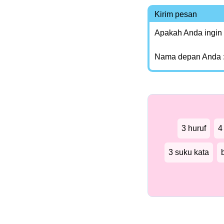
Kirim pesan
Apakah Anda ingin
Nama depan Anda 
3 huruf
4
3 suku kata