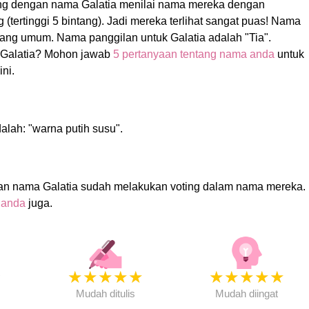
ang dengan nama Galatia menilai nama mereka dengan
g (tertinggi 5 bintang). Jadi mereka terlihat sangat puas! Nama
ang umum. Nama panggilan untuk Galatia adalah "Tia".
Galatia? Mohon jawab
5 pertanyaan tentang nama anda
untuk
ni.
alah: "warna putih susu".
an nama Galatia sudah melakukan voting dalam nama mereka.
 anda
juga.
★
★
★
★
★
★
★
★
★
★
★
Mudah ditulis
Mudah diingat