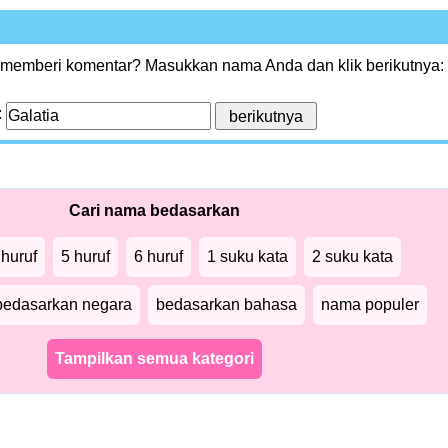
 memberi komentar? Masukkan nama Anda dan klik berikutnya:
:
Cari nama bedasarkan
 huruf
5 huruf
6 huruf
1 suku kata
2 suku kata
bedasarkan negara
bedasarkan bahasa
nama populer
Tampilkan semua kategori