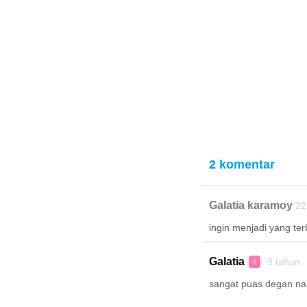
2 komentar
Galatia karamoy
22
ingin menjadi yang ter
Galatia
3 tahun 
♀
sangat puas degan n