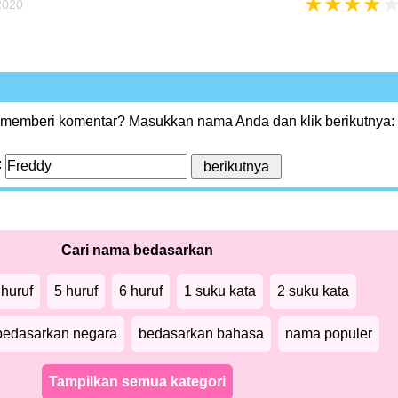
★
★
★
★
020
 memberi komentar? Masukkan nama Anda dan klik berikutnya:
:
Cari nama bedasarkan
 huruf
5 huruf
6 huruf
1 suku kata
2 suku kata
bedasarkan negara
bedasarkan bahasa
nama populer
Tampilkan semua kategori