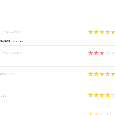
★
★
★
★
n 13-02-2013
papun artinya.
★
★
★
★
n 22-07-2013
★
★
★
★
-09-2014
★
★
★
★
020