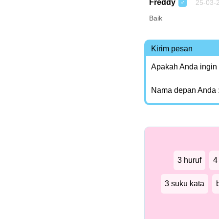
Freddy
25-03-2
♂
Baik
Kirim pesan
Apakah Anda ingin
Nama depan Anda 
3 huruf
4
3 suku kata