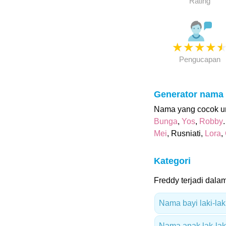
Rating
★
★
★
★
Pengucapan
Generator nama
Nama yang cocok unt
Bunga
,
Yos
,
Robby
Mei
, Rusniati,
Lora
,
Kategori
Freddy terjadi dalam
Nama bayi laki-lak
Nama anak lak-laki