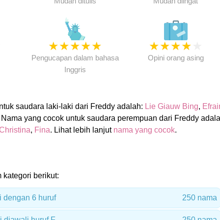
Mudah ditulis
Mudah diingat
★
★
★
★
★
★
★
★
★
★
★
Pengucapan dalam bahasa
Opini orang asing
Inggris
uk saudara laki-laki dari Freddy adalah:
Lie Giauw Bing
,
Efra
. Nama yang cocok untuk saudara perempuan dari Freddy adala
Christina
,
Fina
. Lihat lebih lanjut
nama yang cocok
.
 kategori berikut:
i dengan 6 huruf
250 nama
 diawali huruf F
250 nama