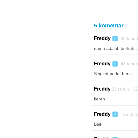
5 komentar
Freddy
38 tahu
♂
nama adalah berkah, a
Freddy
43 tahu
♂
Singkat padat berisi
Freddy
29 tahun 02
keren
Freddy
25-03-2
♂
Baik