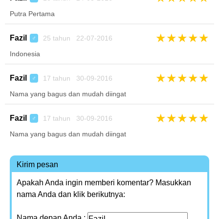
Putra Pertama
★
★
★
★
★
Fazil
25 tahun 22-07-2016
♂
Indonesia
★
★
★
★
★
Fazil
17 tahun 30-09-2016
♂
Nama yang bagus dan mudah diingat
★
★
★
★
★
Fazil
17 tahun 30-09-2016
♂
Nama yang bagus dan mudah diingat
Kirim pesan
Apakah Anda ingin memberi komentar? Masukkan
nama Anda dan klik berikutnya:
Nama depan Anda :