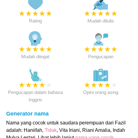
★
★
★
★
★
★
★
★
★
★
Rating
Mudah ditulis
★
★
★
★
★
★
★
★
★
★
Mudah diingat
Pengucapan
★
★
★
★
★
★
★
★
★
★
Pengucapan dalam bahasa
Opini orang asing
Inggris
Generator nama
Nama yang cocok untuk saudara perempuan dari Fazil
adalah: Haniifah,
Tidak
, Vita Iriani, Riani Amalia, Indah
Mulya Lestari. Lihat lebih lanjut
nama yang cocok
.