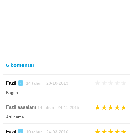
6 komentar
★
★
★
★
★
Fazil
14 tahun 28-10-2013
♂
Bagus
★
★
★
★
★
Fazil assalam
14 tahun 24-11-2015
Arti nama
★
★
★
★
★
Fazil
10 tahun 24-03-2016
♂