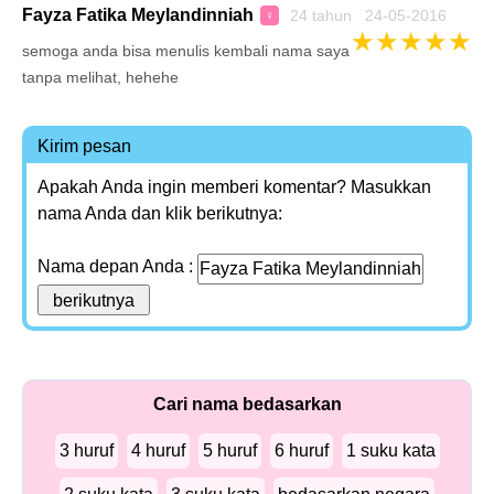
Fayza Fatika Meylandinniah
24 tahun 24-05-2016
♀
★
★
★
★
★
semoga anda bisa menulis kembali nama saya
tanpa melihat, hehehe
Kirim pesan
Apakah Anda ingin memberi komentar? Masukkan
nama Anda dan klik berikutnya:
Nama depan Anda :
Cari nama bedasarkan
3 huruf
4 huruf
5 huruf
6 huruf
1 suku kata