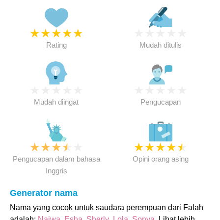
★
★
★
★
★
★
★
★
★
★
Rating
Mudah ditulis
★
★
★
★
★
★
★
★
★
★
Mudah diingat
Pengucapan
★
★
★
★
★
★
★
★
★
★
Pengucapan dalam bahasa
Opini orang asing
Inggris
Generator nama
Nama yang cocok untuk saudara perempuan dari Falah
adalah:
Najwa
,
Esha
,
Sherly
,
Lola
,
Sonya
. Lihat lebih