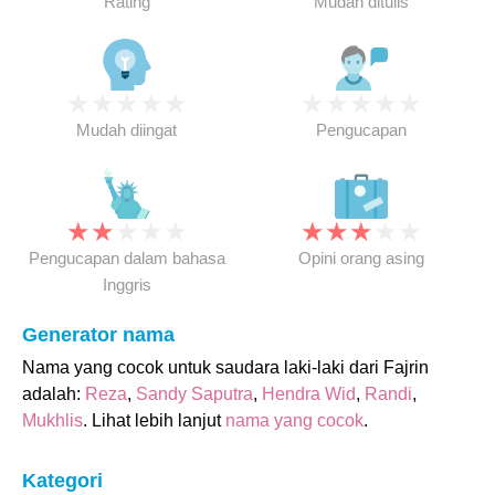
Rating
Mudah ditulis
★
★
★
★
★
★
★
★
★
★
Mudah diingat
Pengucapan
★
★
★
★
★
★
★
★
★
★
Pengucapan dalam bahasa
Opini orang asing
Inggris
Generator nama
Nama yang cocok untuk saudara laki-laki dari Fajrin
adalah:
Reza
,
Sandy Saputra
,
Hendra Wid
,
Randi
,
Mukhlis
. Lihat lebih lanjut
nama yang cocok
.
Kategori