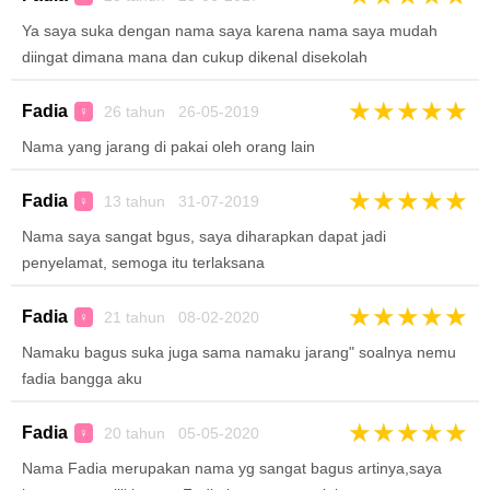
Ya saya suka dengan nama saya karena nama saya mudah
diingat dimana mana dan cukup dikenal disekolah
★
★
★
★
★
Fadia
26 tahun 26-05-2019
♀
Nama yang jarang di pakai oleh orang lain
★
★
★
★
★
Fadia
13 tahun 31-07-2019
♀
Nama saya sangat bgus, saya diharapkan dapat jadi
penyelamat, semoga itu terlaksana
★
★
★
★
★
Fadia
21 tahun 08-02-2020
♀
Namaku bagus suka juga sama namaku jarang" soalnya nemu
fadia bangga aku
★
★
★
★
★
Fadia
20 tahun 05-05-2020
♀
Nama Fadia merupakan nama yg sangat bagus artinya,saya