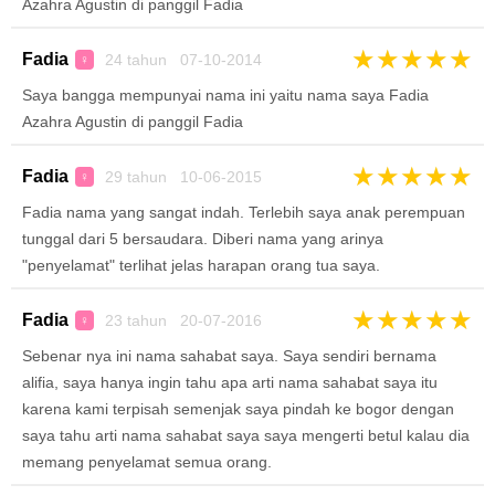
Azahra Agustin di panggil Fadia
★
★
★
★
★
Fadia
24 tahun 07-10-2014
♀
Saya bangga mempunyai nama ini yaitu nama saya Fadia
Azahra Agustin di panggil Fadia
★
★
★
★
★
Fadia
29 tahun 10-06-2015
♀
Fadia nama yang sangat indah. Terlebih saya anak perempuan
tunggal dari 5 bersaudara. Diberi nama yang arinya
"penyelamat" terlihat jelas harapan orang tua saya.
★
★
★
★
★
Fadia
23 tahun 20-07-2016
♀
Sebenar nya ini nama sahabat saya. Saya sendiri bernama
alifia, saya hanya ingin tahu apa arti nama sahabat saya itu
karena kami terpisah semenjak saya pindah ke bogor dengan
saya tahu arti nama sahabat saya saya mengerti betul kalau dia
memang penyelamat semua orang.