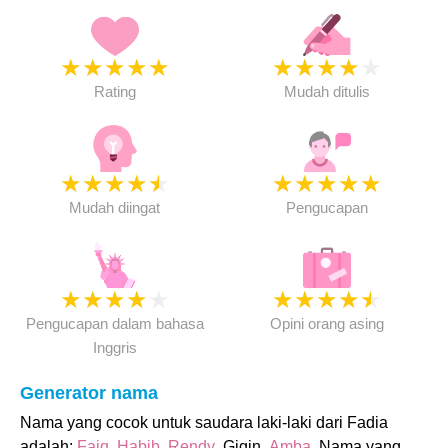
★
★
★
★
★
★
★
★
★
★
Rating
Mudah ditulis
★
★
★
★
★
★
★
★
★
★
Mudah diingat
Pengucapan
★
★
★
★
★
★
★
★
★
★
Pengucapan dalam bahasa
Opini orang asing
Inggris
Generator nama
Nama yang cocok untuk saudara laki-laki dari Fadia
adalah:
Faiq
,
Habib
,
Rendy
, Gigin,
Amba
. Nama yang