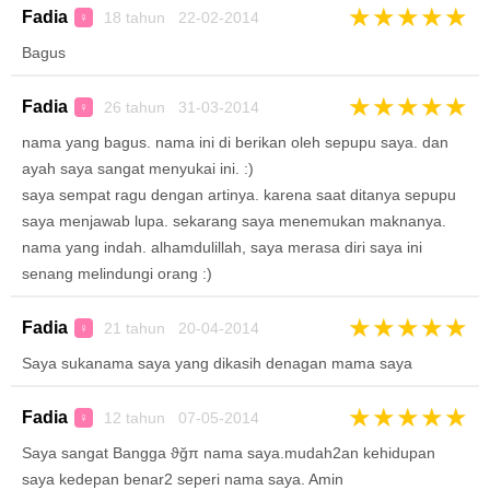
★
★
★
★
★
Fadia
18 tahun 22-02-2014
♀
Bagus
★
★
★
★
★
Fadia
26 tahun 31-03-2014
♀
nama yang bagus. nama ini di berikan oleh sepupu saya. dan
ayah saya sangat menyukai ini. :)
saya sempat ragu dengan artinya. karena saat ditanya sepupu
saya menjawab lupa. sekarang saya menemukan maknanya.
nama yang indah. alhamdulillah, saya merasa diri saya ini
senang melindungi orang :)
★
★
★
★
★
Fadia
21 tahun 20-04-2014
♀
Saya sukanama saya yang dikasih denagan mama saya
★
★
★
★
★
Fadia
12 tahun 07-05-2014
♀
Saya sangat Bangga ϑğπ nama saya.mudah2an kehidupan
saya kedepan benar2 seperi nama saya. Amin