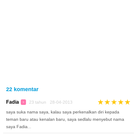
22 komentar
★
★
★
★
★
Fadia
23 tahun 28-04-2013
♀
saya suka nama saya, kalau saya perkenalkan diri kepada
teman baru atau kenalan baru, saya sedlalu menyebut nama
saya Fadia...