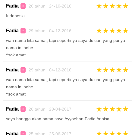
★
★
★
★
★
Fadia
20 tahun 24-10-2016
♀
Indonesia
★
★
★
★
★
Fadia
29 tahun 04-12-2016
♀
wah nama kita sama,, tapi sepertinya saya duluan yang punya
nama ini hehe.
^sok amat
★
★
★
★
★
Fadia
29 tahun 04-12-2016
♀
wah nama kita sama,, tapi sepertinya saya duluan yang punya
nama ini hehe.
^sok amat
★
★
★
★
★
Fadia
26 tahun 29-04-2017
♀
saya bangga akan nama saya Ayyoehan Fadia Annisa
★
★
★
★
★
Fadia
25 tahun 25-06-2017
♀