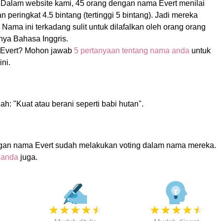
s. Dalam website kami, 45 orang dengan nama Evert menilai
peringkat 4.5 bintang (tertinggi 5 bintang). Jadi mereka
! Nama ini terkadang sulit untuk dilafalkan oleh orang orang
ya Bahasa Inggris.
Evert? Mohon jawab
5 pertanyaan tentang nama anda
untuk
ni.
ah: "Kuat atau berani seperti babi hutan".
gan nama Evert sudah melakukan voting dalam nama mereka.
 anda
juga.
★
★
★
★
★
★
★
★
★
★
★