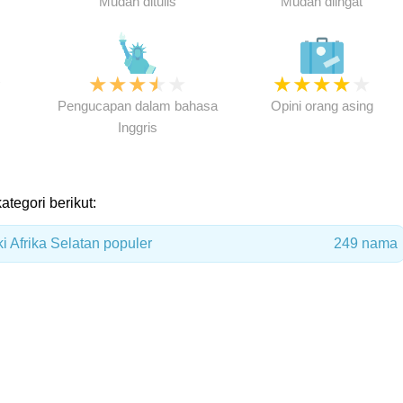
Mudah ditulis
Mudah diingat
★
★
★
★
★
★
★
★
★
★
★
Pengucapan dalam bahasa
Opini orang asing
Inggris
ategori berikut:
i Afrika Selatan populer
249 nama