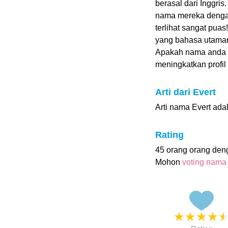
berasal dari Inggri
nama mereka dengan 
terlihat sangat puas
yang bahasa utaman
Apakah nama anda 
meningkatkan profil i
Arti dari Evert
Arti nama Evert adal
Rating
45 orang orang den
Mohon
voting nama
★
★
★
★