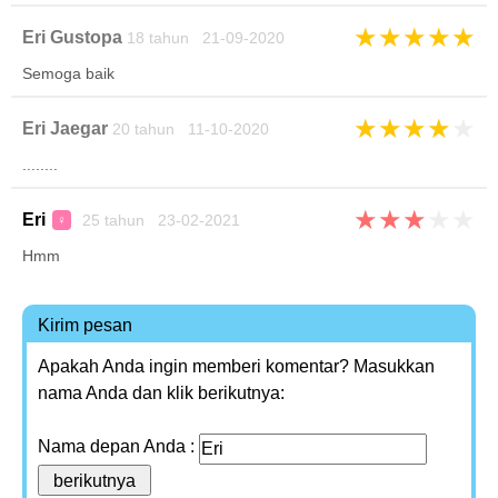
★
★
★
★
★
Eri Gustopa
18 tahun 21-09-2020
Semoga baik
★
★
★
★
★
Eri Jaegar
20 tahun 11-10-2020
........
★
★
★
★
★
Eri
25 tahun 23-02-2021
♀
Hmm
Kirim pesan
Apakah Anda ingin memberi komentar? Masukkan
nama Anda dan klik berikutnya:
Nama depan Anda :