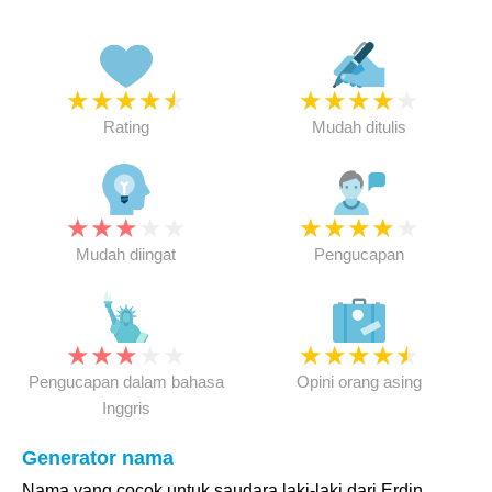
★
★
★
★
★
★
★
★
★
★
Rating
Mudah ditulis
★
★
★
★
★
★
★
★
★
★
Mudah diingat
Pengucapan
★
★
★
★
★
★
★
★
★
★
Pengucapan dalam bahasa
Opini orang asing
Inggris
Generator nama
Nama yang cocok untuk saudara laki-laki dari Erdin