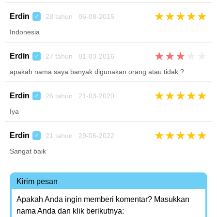
★
★
★
★
★
Erdin
28 tahun 06-08-2015
♂
Indonesia
★
★
★
★
★
Erdin
27 tahun 01-03-2016
♂
apakah nama saya banyak digunakan orang atau tidak ?
★
★
★
★
★
Erdin
26 tahun 21-03-2020
♂
Iya
★
★
★
★
★
Erdin
21 tahun 29-06-2022
♂
Sangat baik
Kirim pesan
Apakah Anda ingin memberi komentar? Masukkan
nama Anda dan klik berikutnya: