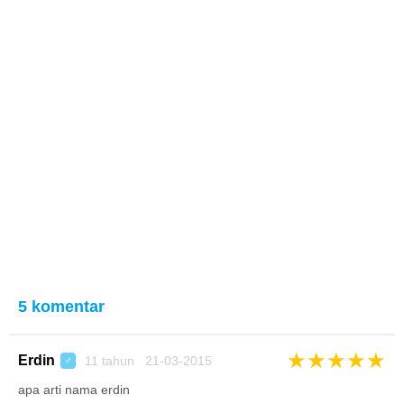
5 komentar
★
★
★
★
★
Erdin
11 tahun 21-03-2015
♂
apa arti nama erdin