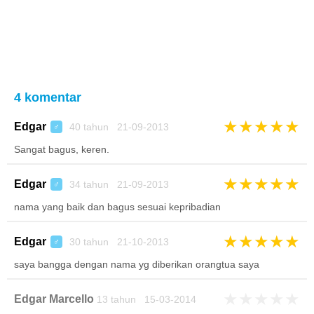
4 komentar
★
★
★
★
★
Edgar
40 tahun 21-09-2013
♂
Sangat bagus, keren.
★
★
★
★
★
Edgar
34 tahun 21-09-2013
♂
nama yang baik dan bagus sesuai kepribadian
★
★
★
★
★
Edgar
30 tahun 21-10-2013
♂
saya bangga dengan nama yg diberikan orangtua saya
★
★
★
★
★
Edgar Marcello
13 tahun 15-03-2014