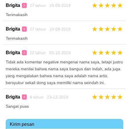
★
★
★
★
★
Brigita
27 tahun 10-09-2019
♀
Terimakasih
★
★
★
★
★
Brigita
27 tahun 10-09-2019
♀
Terimakasih
★
★
★
★
★
Brigita
22 tahun 03-10-2019
♀
Tidak ada komentar negative mengenai nama saya, tetapi justru
mereka menilai bahwa nama saya bangus dan indah, ada juga
yang mengatakan bahwa nama saya adalah nama artis.
bersyukur sekali dong saya memiliki nama seindah ini.
★
★
★
★
★
Brigita
8 tahun 23-12-2019
♀
Sangat puas
Kirim pesan