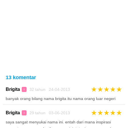
13 komentar
★
★
★
★
★
Brigita
32 tahun 24-04-2013
♀
banyak orang bilang nama brigita itu nama orang luar negeri
★
★
★
★
★
Brigita
29 tahun 03-06-2013
♀
saya sangat menyukai nama ini. entah dari mana inspirasi