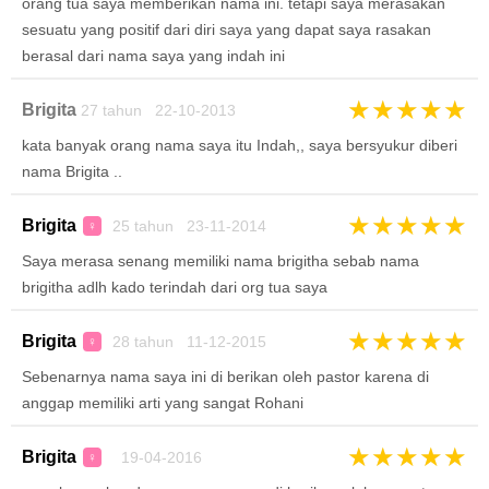
orang tua saya memberikan nama ini. tetapi saya merasakan
sesuatu yang positif dari diri saya yang dapat saya rasakan
berasal dari nama saya yang indah ini
★
★
★
★
★
Brigita
27 tahun 22-10-2013
kata banyak orang nama saya itu Indah,, saya bersyukur diberi
nama Brigita ..
★
★
★
★
★
Brigita
25 tahun 23-11-2014
♀
Saya merasa senang memiliki nama brigitha sebab nama
brigitha adlh kado terindah dari org tua saya
★
★
★
★
★
Brigita
28 tahun 11-12-2015
♀
Sebenarnya nama saya ini di berikan oleh pastor karena di
anggap memiliki arti yang sangat Rohani
★
★
★
★
★
Brigita
19-04-2016
♀