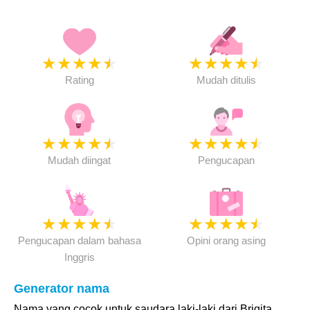
★
★
★
★
★
★
★
★
★
★
Rating
Mudah ditulis
★
★
★
★
★
★
★
★
★
★
Mudah diingat
Pengucapan
★
★
★
★
★
★
★
★
★
★
Pengucapan dalam bahasa
Opini orang asing
Inggris
Generator nama
Nama yang cocok untuk saudara laki-laki dari Brigita