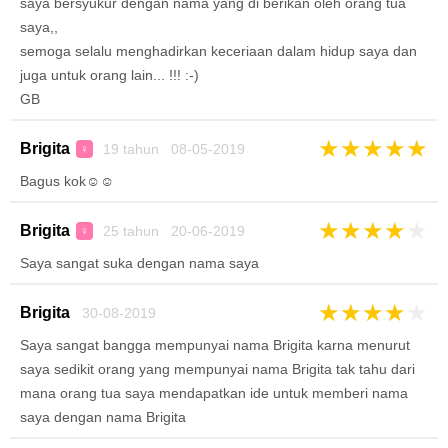
saya bersyukur dengan nama yang di berikan oleh orang tua
saya,,
semoga selalu menghadirkan keceriaan dalam hidup saya dan
juga untuk orang lain... !!! :-)
GB
★
★
★
★
★
Brigita
19 tahun 08-05-2019
♀
Bagus kok☺☺
★
★
★
★
★
Brigita
25 tahun 20-06-2019
♀
Saya sangat suka dengan nama saya
★
★
★
★
★
Brigita
30-08-2019
Saya sangat bangga mempunyai nama Brigita karna menurut
saya sedikit orang yang mempunyai nama Brigita tak tahu dari
mana orang tua saya mendapatkan ide untuk memberi nama
saya dengan nama Brigita