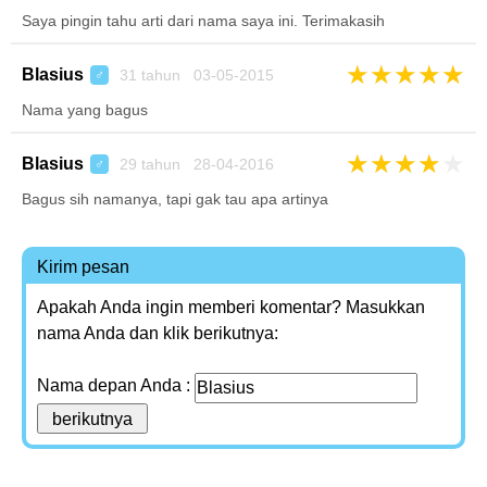
Saya pingin tahu arti dari nama saya ini. Terimakasih
★
★
★
★
★
Blasius
31 tahun 03-05-2015
♂
Nama yang bagus
★
★
★
★
★
Blasius
29 tahun 28-04-2016
♂
Bagus sih namanya, tapi gak tau apa artinya
Kirim pesan
Apakah Anda ingin memberi komentar? Masukkan
nama Anda dan klik berikutnya:
Nama depan Anda :