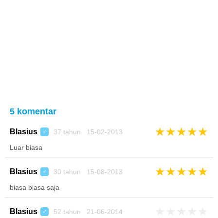
5 komentar
★
★
★
★
★
Blasius
37 tahun 15-02-2013
♂
Luar biasa
★
★
★
★
★
Blasius
30 tahun 15-08-2013
♂
biasa biasa saja
★
★
★
★
★
Blasius
52 tahun 21-06-2014
♂