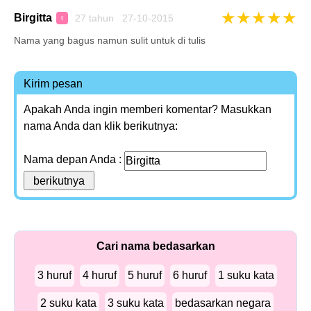
★
★
★
★
★
Birgitta
27 tahun 27-10-2015
♀
Nama yang bagus namun sulit untuk di tulis
Kirim pesan
Apakah Anda ingin memberi komentar? Masukkan
nama Anda dan klik berikutnya:
Nama depan Anda :
Cari nama bedasarkan
3 huruf
4 huruf
5 huruf
6 huruf
1 suku kata
2 suku kata
3 suku kata
bedasarkan negara