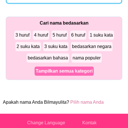
Cari nama bedasarkan
3 huruf
4 huruf
5 huruf
6 huruf
1 suku kata
2 suku kata
3 suku kata
bedasarkan negara
bedasarkan bahasa
nama populer
Tampilkan semua kategori
Apakah nama Anda Bilmayulita?
Pilih nama Anda
Change Language
Kontak