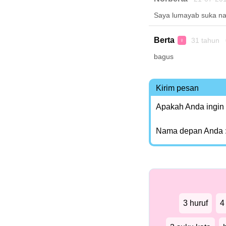
Saya lumayab suka n
Berta
31 tahun 
♀
bagus
Kirim pesan
Apakah Anda ingin
Nama depan Anda 
3 huruf
4