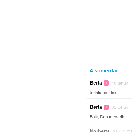
4 komentar
Berta
40 tahun 
♀
terlalu pendek
Berta
31 tahun 
♀
Baik, Dan menarik
Norberta
21-07-20