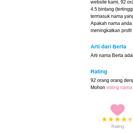
website kami, 92 o
4.5 bintang (terting
termasuk nama yang
Apakah nama anda 
meningkatkan profil i
Arti dari Berta
Arti nama Berta adal
Rating
92 orang orang den
Mohon
voting nama
★
★
★
★
Rating