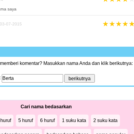
ama saya
★
★
★
★
03-07-2015
 memberi komentar? Masukkan nama Anda dan klik berikutnya:
:
Cari nama bedasarkan
 huruf
5 huruf
6 huruf
1 suku kata
2 suku kata