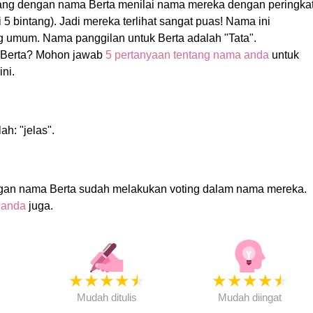
rang dengan nama Berta menilai nama mereka dengan peringka
gi 5 bintang). Jadi mereka terlihat sangat puas! Nama ini
 umum. Nama panggilan untuk Berta adalah "Tata".
Berta? Mohon jawab
5 pertanyaan tentang nama anda
untuk
ni.
ah: "jelas".
gan nama Berta sudah melakukan voting dalam nama mereka.
 anda
juga.
★
★
★
★
★
★
★
★
★
★
★
Mudah ditulis
Mudah diingat