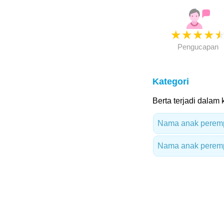
★
★
★
★
Pengucapan
Kategori
Berta terjadi dalam k
Nama anak peremp
Nama anak peremp