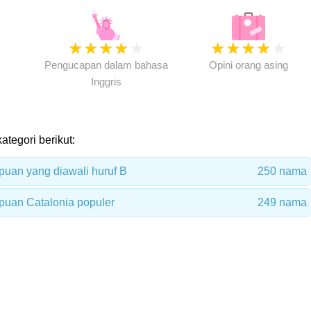
★
★
★
★
★
★
★
★
★
★
★
Pengucapan dalam bahasa
Opini orang asing
Inggris
ategori berikut:
uan yang diawali huruf B
250 nama
uan Catalonia populer
249 nama