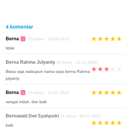
4 komentar
★
★
★
★
★
Berna
23 tahun 19-04-2013
♀
tidak
Berna Rahma Julyanty
28 tahun 19-12-2018
★
★
★
★
★
Biasa saja walaupun nama saya berna Rahma
julyanty
★
★
★
★
★
Berna
24 tahun 13-01-2020
♀
sangat indah, dan baik
Bernawati Dwi Syahputri
19 tahun 30-01-2022
★
★
★
★
★
baik