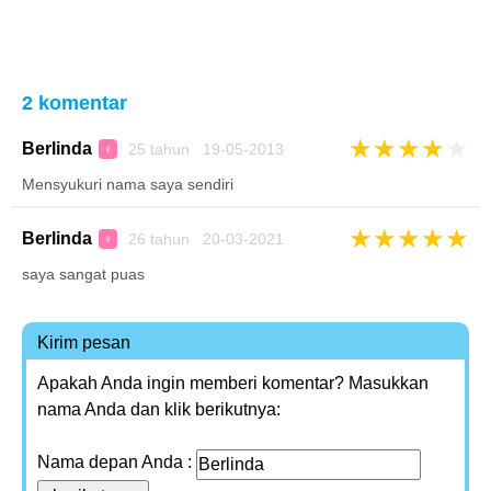
2 komentar
★
★
★
★
★
Berlinda
25 tahun 19-05-2013
♀
Mensyukuri nama saya sendiri
★
★
★
★
★
Berlinda
26 tahun 20-03-2021
♀
saya sangat puas
Kirim pesan
Apakah Anda ingin memberi komentar? Masukkan
nama Anda dan klik berikutnya:
Nama depan Anda :