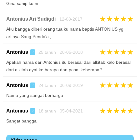
Gina sanip ku ni
★
★
★
★
★
Antonius Ari Sudigdi
12-08-2017
Aku bangga diberi orang tua ku nama baptis ANTONIUS yg
artinya Sang Pendo'a ,
★
★
★
★
★
Antonius
25 tahun 28-05-2018
♂
Apakah nama dari Antonius itu berasal dari alkitab,kalo berasal
dari alkitab ayat ke berapa dan pasal keberapa?
★
★
★
★
★
Antonius
24 tahun 06-09-2019
♂
Nama yang sangat berharga
★
★
★
★
★
Antonius
18 tahun 05-04-2021
♂
Sangat bangga