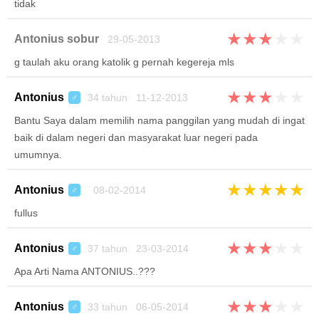
tidak
★
★
★
★
★
Antonius sobur
29-05-2013
g taulah aku orang katolik g pernah kegereja mls
★
★
★
★
★
Antonius
34 tahun 11-12-2013
♂
Bantu Saya dalam memilih nama panggilan yang mudah di ingat
baik di dalam negeri dan masyarakat luar negeri pada
umumnya.
★
★
★
★
★
Antonius
08-02-2014
♂
fullus
★
★
★
★
★
Antonius
37 tahun 23-03-2014
♂
Apa Arti Nama ANTONIUS..???
★
★
★
★
★
Antonius
33 tahun 06-05-2014
♂