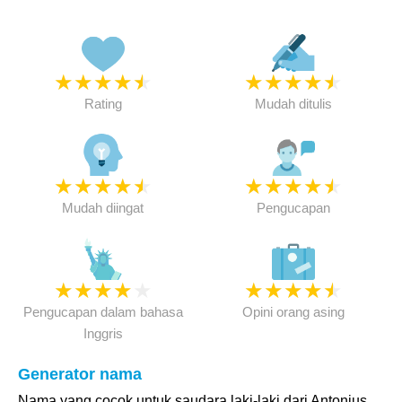
★
★
★
★
★
★
★
★
★
★
Rating
Mudah ditulis
★
★
★
★
★
★
★
★
★
★
Mudah diingat
Pengucapan
★
★
★
★
★
★
★
★
★
★
Pengucapan dalam bahasa
Opini orang asing
Inggris
Generator nama
Nama yang cocok untuk saudara laki-laki dari Antonius