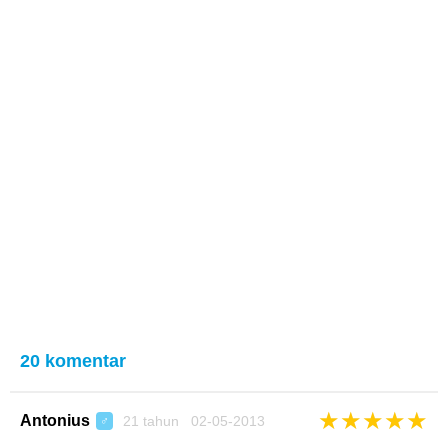
20 komentar
★
★
★
★
★
Antonius
21 tahun 02-05-2013
♂