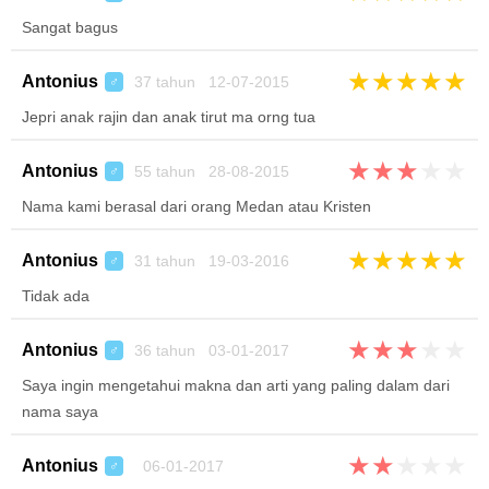
Sangat bagus
★
★
★
★
★
Antonius
37 tahun 12-07-2015
♂
Jepri anak rajin dan anak tirut ma orng tua
★
★
★
★
★
Antonius
55 tahun 28-08-2015
♂
Nama kami berasal dari orang Medan atau Kristen
★
★
★
★
★
Antonius
31 tahun 19-03-2016
♂
Tidak ada
★
★
★
★
★
Antonius
36 tahun 03-01-2017
♂
Saya ingin mengetahui makna dan arti yang paling dalam dari
nama saya
★
★
★
★
★
Antonius
06-01-2017
♂