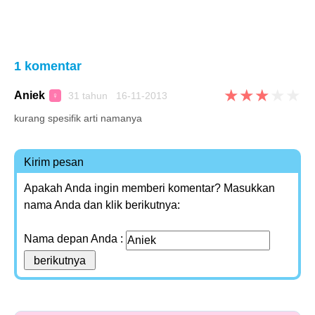
1 komentar
★
★
★
★
★
Aniek
31 tahun 16-11-2013
♀
kurang spesifik arti namanya
Kirim pesan
Apakah Anda ingin memberi komentar? Masukkan
nama Anda dan klik berikutnya:
Nama depan Anda :