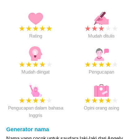
★
★
★
★
★
★
★
★
★
★
Rating
Mudah ditulis
★
★
★
★
★
★
★
★
★
★
Mudah diingat
Pengucapan
★
★
★
★
★
★
★
★
★
★
Pengucapan dalam bahasa
Opini orang asing
Inggris
Generator nama
Nama yang cocok untuk saudara laki-laki dari Angely