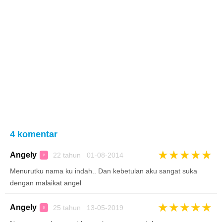
4 komentar
★
★
★
★
★
Angely
22 tahun 01-08-2014
♀
Menurutku nama ku indah.. Dan kebetulan aku sangat suka
dengan malaikat angel
★
★
★
★
★
Angely
25 tahun 13-05-2019
♀