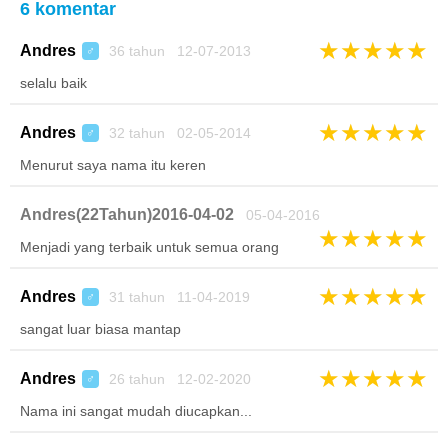
6 komentar
★
★
★
★
★
Andres
36 tahun 12-07-2013
♂
selalu baik
★
★
★
★
★
Andres
32 tahun 02-05-2014
♂
Menurut saya nama itu keren
Andres(22Tahun)2016-04-02
05-04-2016
★
★
★
★
★
Menjadi yang terbaik untuk semua orang
★
★
★
★
★
Andres
31 tahun 11-04-2019
♂
sangat luar biasa mantap
★
★
★
★
★
Andres
26 tahun 12-02-2020
♂
Nama ini sangat mudah diucapkan...