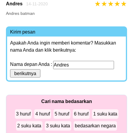
★
★
★
★
★
Andres
14-11-2020
Andres batman
Kirim pesan
Apakah Anda ingin memberi komentar? Masukkan
nama Anda dan klik berikutnya:
Nama depan Anda :
Cari nama bedasarkan
3 huruf
4 huruf
5 huruf
6 huruf
1 suku kata
2 suku kata
3 suku kata
bedasarkan negara