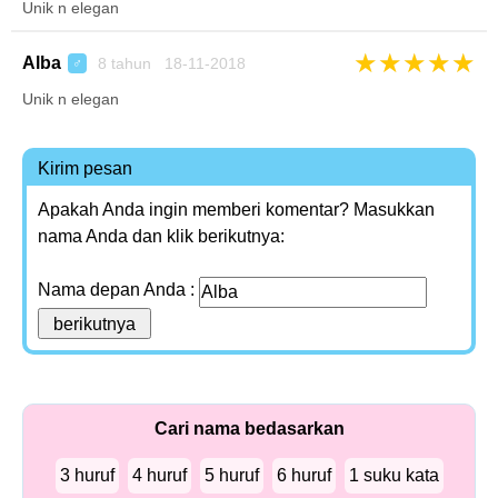
Unik n elegan
★
★
★
★
★
Alba
8 tahun 18-11-2018
♂
Unik n elegan
Kirim pesan
Apakah Anda ingin memberi komentar? Masukkan
nama Anda dan klik berikutnya:
Nama depan Anda :
Cari nama bedasarkan
3 huruf
4 huruf
5 huruf
6 huruf
1 suku kata