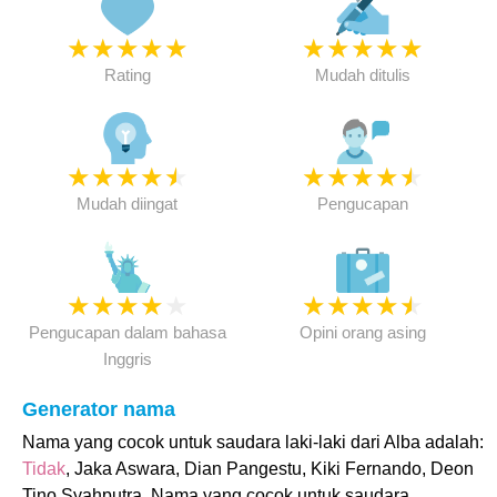
★
★
★
★
★
★
★
★
★
★
Rating
Mudah ditulis
★
★
★
★
★
★
★
★
★
★
Mudah diingat
Pengucapan
★
★
★
★
★
★
★
★
★
★
Pengucapan dalam bahasa
Opini orang asing
Inggris
Generator nama
Nama yang cocok untuk saudara laki-laki dari Alba adalah:
Tidak
, Jaka Aswara, Dian Pangestu, Kiki Fernando, Deon
Tino Syahputra. Nama yang cocok untuk saudara