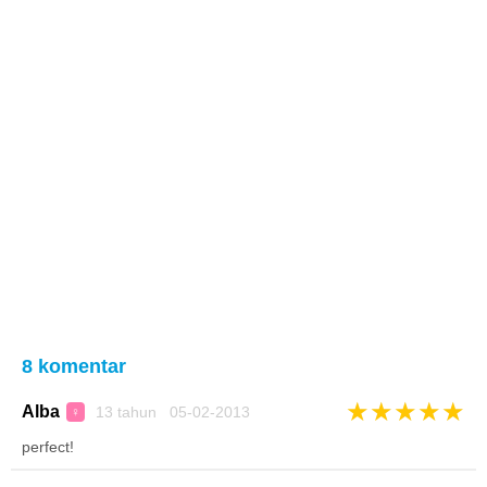
8 komentar
★
★
★
★
★
Alba
13 tahun 05-02-2013
♀
perfect!