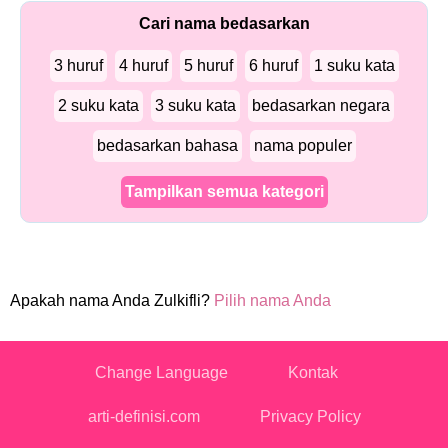
Cari nama bedasarkan
3 huruf
4 huruf
5 huruf
6 huruf
1 suku kata
2 suku kata
3 suku kata
bedasarkan negara
bedasarkan bahasa
nama populer
Tampilkan semua kategori
Apakah nama Anda Zulkifli?
Pilih nama Anda
Change Language
Kontak
arti-definisi.com
Privacy Policy