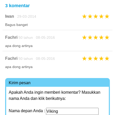
3 komentar
★
★
★
★
★
Iwan
29-03-2014
Bagus banget
★
★
★
★
★
Fachri
50 tahun 08-05-2016
apa dong artinya
★
★
★
★
★
Fachri
50 tahun 08-05-2016
apa dong artinya
Kirim pesan
Apakah Anda ingin memberi komentar? Masukkan
nama Anda dan klik berikutnya:
Nama depan Anda :